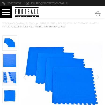
502261802
BIURO@SPORTOWY24H.PL
STRONA GŁÓWNA
/
SIŁOWNIA I FITNESS
/
TRENING FITNESS
/
POZOSTAŁE
/
MATY
/
MATA PUZZLE SPOKEY SCRAB BL2 NIEBIESKA 921023