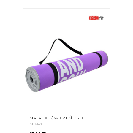
MATA DO ĆWICZEŃ PROFIT BODY AND SOUL 180X60X0,6CM FIOLETOWA DK 705-N
M0476