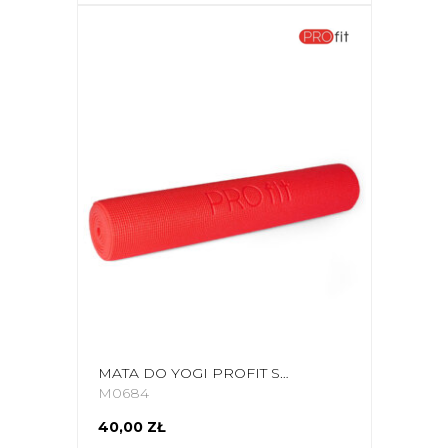
MATA DO YOGI PROFIT SLIM 173X61X0,5CM CZERWONA DK 2203
M0684
40,00 ZŁ