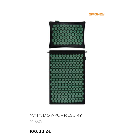
MATA DO AKUPRESURY I MASAŻU Z PODUSZKĄ SPOKEY AKUMAT CZARNO-ZIELONA 944215
M1037
100,00 ZŁ