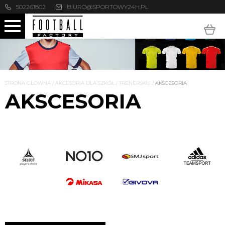
502261802
BIURO@SPORTOWY24H.PL
STRONA GŁÓWNA
/
AKCESORIA DLA SZKÓŁ
/
TRENERSKIE
/
AKSCESORIA
AKSCESORIA