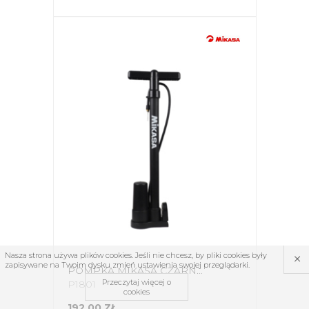
×
Nasza strona używa plików cookies. Jeśli nie chcesz, by pliki cookies były
zapisywane na Twoim dysku zmień ustawienia swojej przeglądarki.
POMPKA MIKASA CZARNA AP300-BK
Przeczytaj więcej o
P1801
cookies
192,00 ZŁ