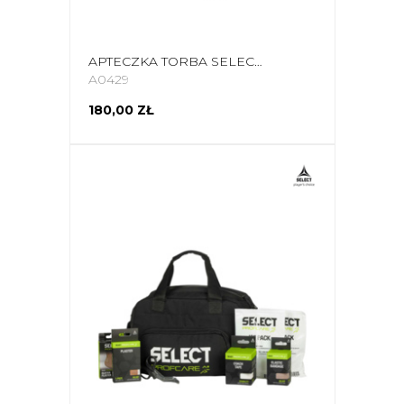
APTECZKA TORBA SELECT M V25 15L 18892/730023
A0429
180,00 ZŁ