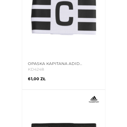
OPASKA KAPITANA ADIDAS TIRO L AB BIAŁO-CZARNA KD4248
KD4248
61,00 ZŁ