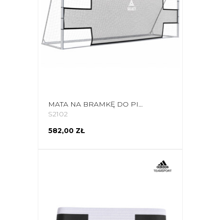
MATA NA BRAMKĘ DO PIŁKI NOŻNEJ DO TRENINGU CELNOŚCI SELECT 7,32 X 2,44 M 17893
S2102
582,00 ZŁ