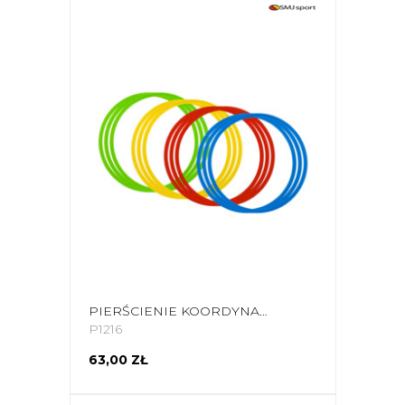
PIERŚCIENIE KOORDYNACYJNE SMJ 12SZT. KT12-45RGBY
P1216
63,00 ZŁ