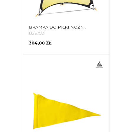
BRAMKA DO PIŁKI NOŻNEJ SELECT POP UP 2 SZT.110X80 CM ŻÓŁTO-CZARNA 800039
B26750
304,00 ZŁ