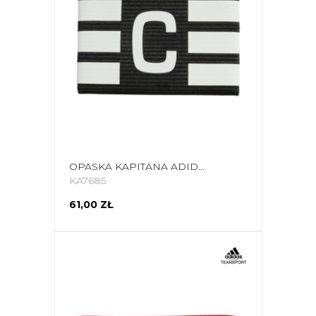
OPASKA KAPITANA ADIDAS TIRO L AB CZARNO-BIAŁA KA7685
KA7685
61,00 ZŁ