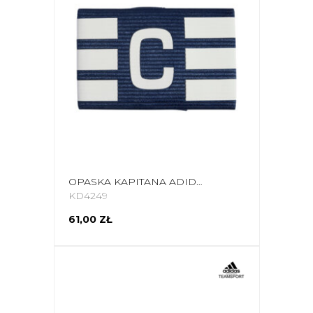
OPASKA KAPITANA ADIDAS TIRO L AB GRANATOWO-BIAŁA KD4249
KD4249
61,00 ZŁ