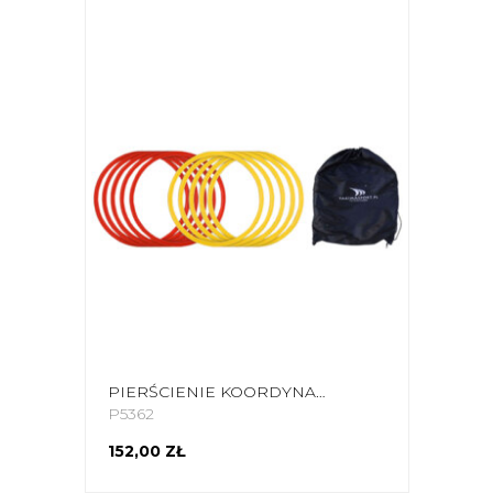
PIERŚCIENIE KOORDYNACYJNE YAKIMA SPORT W POKROWCU 12SZT 100055
P5362
152,00 ZŁ