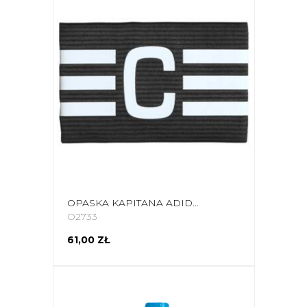
OPASKA KAPITANA ADIDAS TIRO LEAGUE OSFM CZARNO-BIAŁA HS9766
O2733
61,00 ZŁ