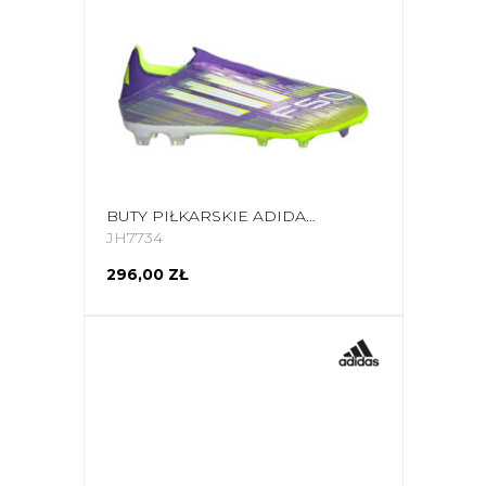
BUTY PIŁKARSKIE ADIDAS F50 LEAGUE LL FG/MG JH7734
JH7734
296,00 ZŁ