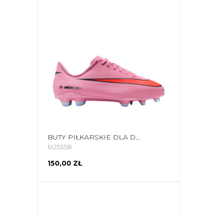
BUTY PIŁKARSKIE DLA DZIECI NIKE MERCURIAL VAPOR 16 CLUB FG/MG FQ8286 600
B25358
150,00 ZŁ