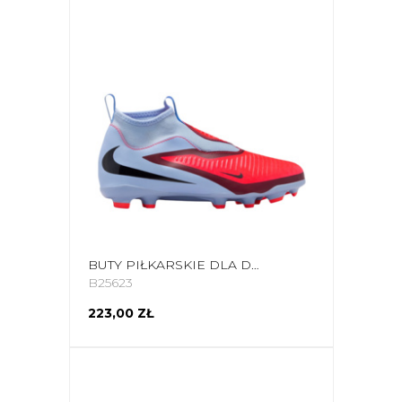
BUTY PIŁKARSKIE DLA DZIECI NIKE PHANTOM 6 HIGH ACADEMY FG/MG HQ2042 400
B25623
223,00 ZŁ