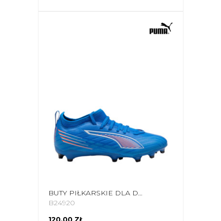
BUTY PIŁKARSKIE DLA DZIECI PUMA ULTRA 6 MATCH FG/AG 108515 01
B24920
120,00 ZŁ