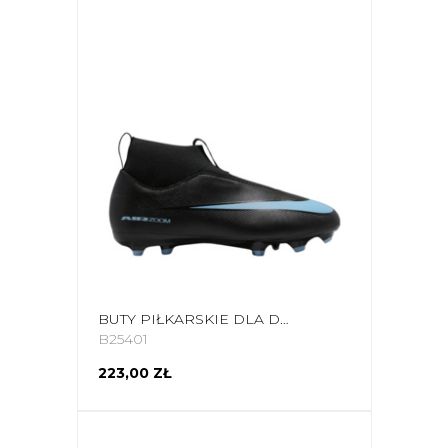
BUTY PIŁKARSKIE DLA DZIECI NIKE ZOOM MERCURIAL SUPERFLY 10 ACADEMY FG/MG FQ8304 001
B25401
223,00 ZŁ