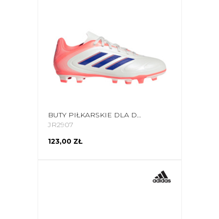
BUTY PIŁKARSKIE DLA DZIECI ADIDAS COPA PURE 3 CLUB FG/MG JR2907
JR2907
123,00 ZŁ