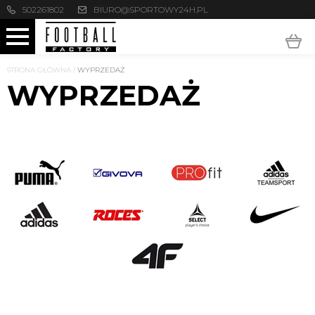
502261802
BIURO@SPORTOWY24H.PL
STRONA GŁÓWNA
/
WYPRZEDAŻ
WYPRZEDAŻ