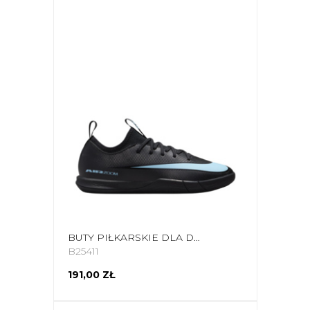
BUTY PIŁKARSKIE DLA DZIECI NIKE ZOOM MERCURIAL VAPOR 16 ACADEMY IC FQ8411 001
B25411
191,00 ZŁ