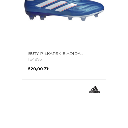
BUTY PIŁKARSKIE ADIDAS COPA PURE II.2 FG IE4895
IE4895
520,00 ZŁ