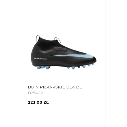
BUTY PIŁKARSKIE DLA DZIECI NIKE ZOOM MERCURIAL SUPERFLY 10 ACADEMY AG FQ8308 001
B25402
223,00 ZŁ