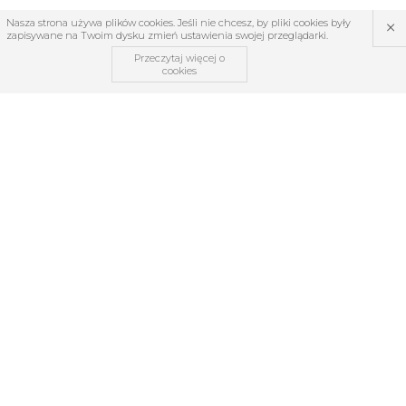
×
Nasza strona używa plików cookies. Jeśli nie chcesz, by pliki cookies były
zapisywane na Twoim dysku zmień ustawienia swojej przeglądarki.
Przeczytaj więcej o
cookies
OBSŁUGA KLIENTA
O firmie
Regulamin
Kontakt
Zwroty i reklamacje
TABELE ROZMIARÓW