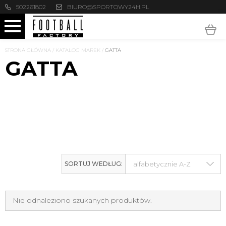
502261802
BIURO@SPORTOWY24H.PL
STRONA GŁÓWNA
/
KATALOG MAREK
/
GATTA
GATTA
SORTUJ WEDŁUG:
Nie odnaleziono szukanych produktów.