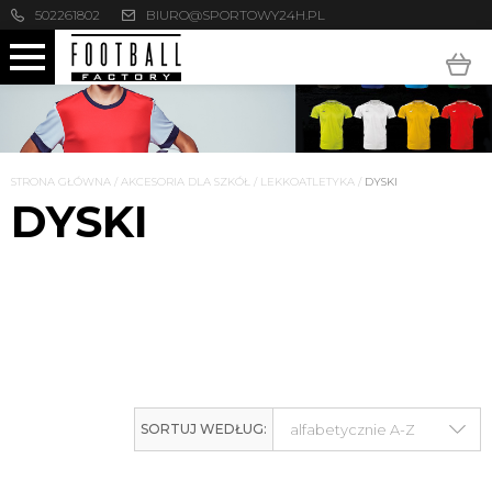
502261802
BIURO@SPORTOWY24H.PL
STRONA GŁÓWNA
/
AKCESORIA DLA SZKÓŁ
/
LEKKOATLETYKA
/
DYSKI
DYSKI
SORTUJ WEDŁUG: