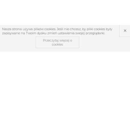
×
Nasza strona używa plików cookies. Jeśli nie chcesz, by pliki cookies były
zapisywane na Twoim dysku zmień ustawienia swojej przeglądarki.
Przeczytaj więcej o
cookies
OBSŁUGA KLIENTA
O firmie
Regulamin
Kontakt