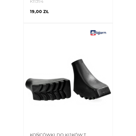
K11394
19,00 ZŁ
KOŃCÓWKI DO KIJKÓW TREKKINGOWYCH BJORN BUCIKI 1180 2SZT T1