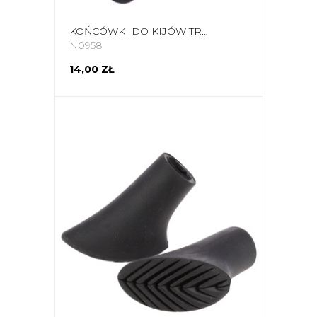
KOŃCÓWKI DO KIJÓW TREKKINGOWYCH VIKING CZARNE 666-17-1001-09-UNI
N0958
14,00 ZŁ