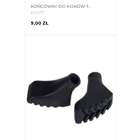
KOŃCÓWKI DO KIJKÓW TREKKINGOWYCH BJORN OKRĄGŁE 1173 2SZT T5
K2977
9,00 ZŁ