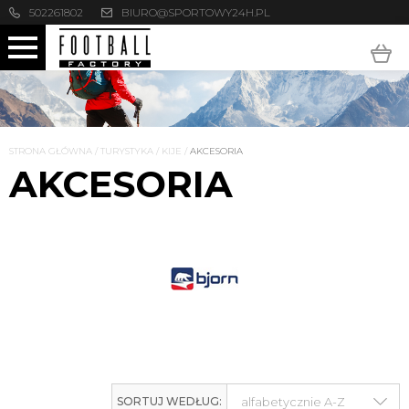
502261802
BIURO@SPORTOWY24H.PL
STRONA GŁÓWNA
/
TURYSTYKA
/
KIJE
/
AKCESORIA
AKCESORIA
SORTUJ WEDŁUG: