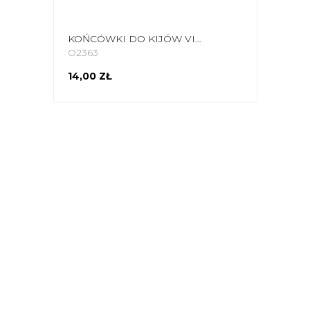
KOŃCÓWKI DO KIJÓW VIKING NORDIC WALKING TIP PROTECTORS 666-21-8008-09-UNI
O2363
14,00 ZŁ