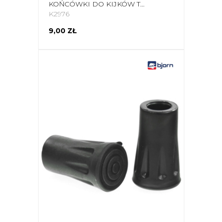
KOŃCÓWKI DO KIJKÓW TREKKINGOWYCH BJORN BUCIKI MAŁE 11271 2SZT T3
K2976
9,00 ZŁ