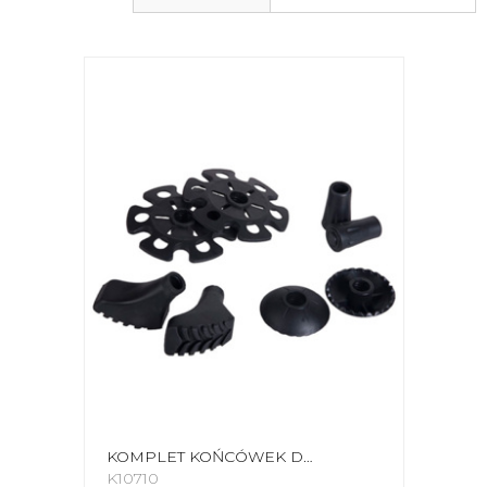
KOMPLET KOŃCÓWEK DO KIJKÓW VIKING CZARNY 666-17-4004-09-UNI
K10710