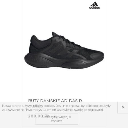
BUTY DAMSKIE ADIDAS RESPONSE CZARNE GW6661
×
Nasza strona używa plików cookies. Jeśli nie chcesz, by pliki cookies były
GW6661
zapisywane na Twoim dysku zmień ustawienia swojej przeglądarki.
280,00 ZŁ
Przeczytaj więcej o
cookies