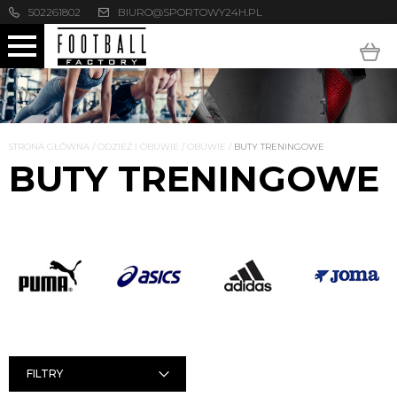
502261802
BIURO@SPORTOWY24H.PL
STRONA GŁÓWNA
/
ODZIEŻ I OBUWIE
/
OBUWIE
/
BUTY TRENINGOWE
BUTY TRENINGOWE
FILTRY