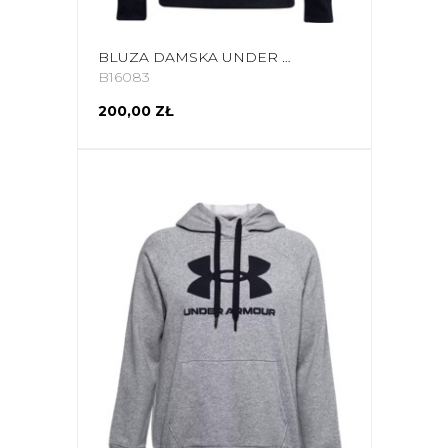
BLUZA DAMSKA UNDER ARMOUR RIVAL FLEECE LOGO HOODIE GŁĘBOKA CZERŃ 1356318 001
B16083
200,00 ZŁ