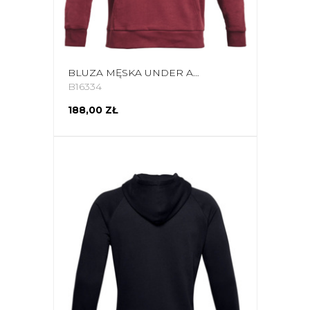
BLUZA MĘSKA UNDER ARMOUR RIVAL FLEECE BIG LOGO HD BURGUND 1357093 652
B16334
188,00 ZŁ