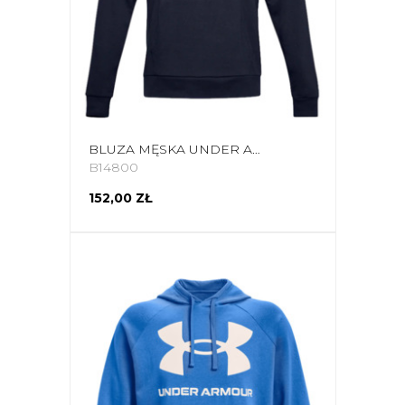
BLUZA MĘSKA UNDER ARMOUR RIVAL FLEECE BIG LOGO HD GRANATOWA 1357093 410
B14800
152,00 ZŁ