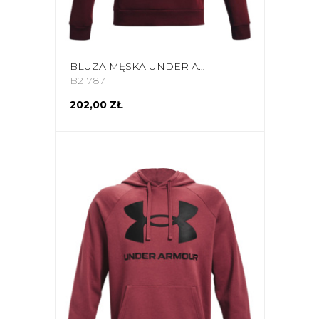
BLUZA MĘSKA UNDER ARMOUR RIVAL FLEECE BIG LOGO HD BORDOWA 1357093 690
B21787
202,00 ZŁ