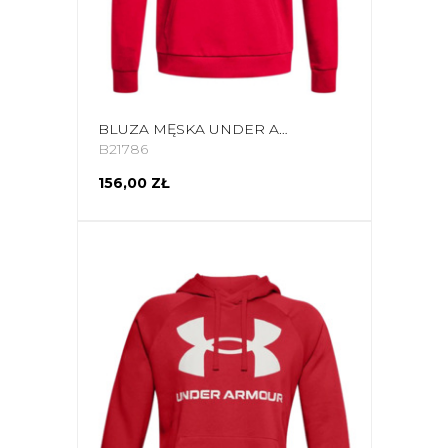
BLUZA MĘSKA UNDER ARMOUR RIVAL FLEECE BIG LOGO HD CZERWONA 1357093 600
B21786
156,00 ZŁ