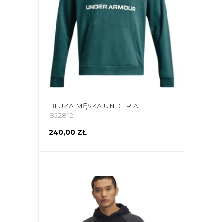
BLUZA MĘSKA UNDER ARMOUR RIVAL FLEECE BIG LOGO HD ZIELONA 1357093 722
B22812
240,00 ZŁ