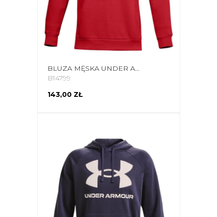
BLUZA MĘSKA UNDER ARMOUR RIVAL FLEECE BIG LOGO HD CZERWONA 1357093 608
B14799
143,00 ZŁ