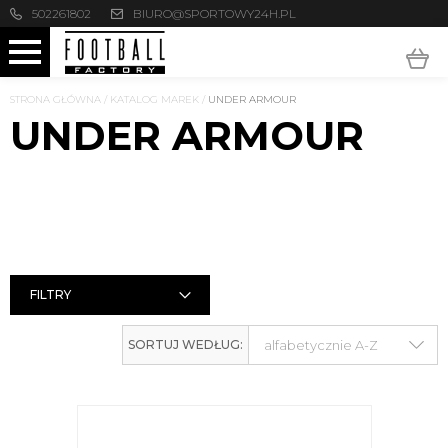
502261802
BIURO@SPORTOWY24H.PL
STRONA GŁÓWNA
/
KATALOG MAREK
/
UNDER ARMOUR
UNDER ARMOUR
FILTRY
SORTUJ WEDŁUG: