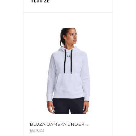
111,00 ZŁ
BLUZA DAMSKA UNDER ARMOUR RIVAL FLEECE HB HOODIE BIAŁA 1356317 100
B21623