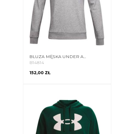
BLUZA MĘSKA UNDER ARMOUR RIVAL FLEECE BIG LOGO HD SZARA 1357093 011
B14814
152,00 ZŁ