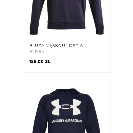
BLUZA MĘSKA UNDER ARMOUR RIVAL FLEECE BIG LOGO HD FIOLETOWA 1357093 558
B21785
156,00 ZŁ