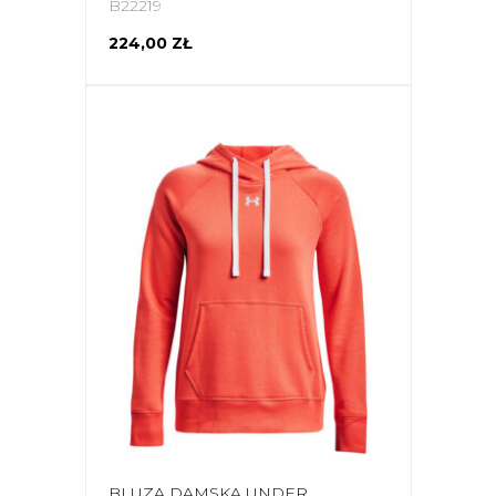
B22219
224,00 ZŁ
BLUZA DAMSKA UNDER ARMOUR RIVAL FLEECE HB HOODIE POMARAŃCZOWA 1356317 877