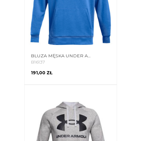
BLUZA MĘSKA UNDER ARMOUR RIVAL FLEECE BIG LOGO HD JASNY NIEBIESKI 1357093 787
B16137
191,00 ZŁ