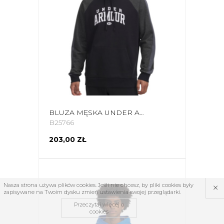
BLUZA MĘSKA UNDER ARMOUR RIVAL FLEECE COLORBLOCK HOODIE CZARNA 6003958 001
B25766
203,00 ZŁ
×
Nasza strona używa plików cookies. Jeśli nie chcesz, by pliki cookies były
zapisywane na Twoim dysku zmień ustawienia swojej przeglądarki.
Przeczytaj więcej o
cookies