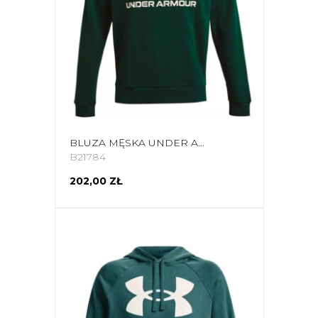
BLUZA MĘSKA UNDER ARMOUR RIVAL FLEECE BIG LOGO HD ZIELONA 1357093 330
B21784
202,00 ZŁ