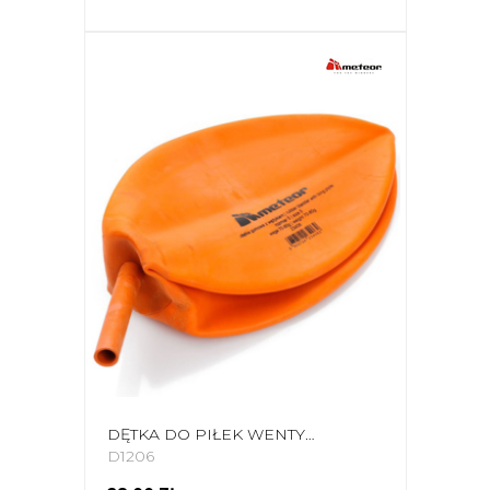
DĘTKA DO PIŁEK WENTYLOWA Z WĘŻYKIEM 5 70-80GR METEOR 23406
D1206