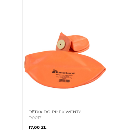
DĘTKA DO PIŁEK WENTYLOWA Z KOŁNIERZEM 5 35MM 75GR METEOR 23402
D0017
17,00 ZŁ