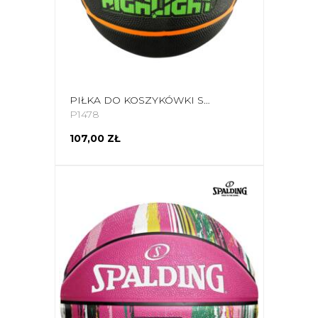
PIŁKA DO KOSZYKÓWKI SPALDING HIGHLIGHT CZARNO-ZIELONO-POMARAŃCZOWA 84354Z
P1478
107,00 ZŁ