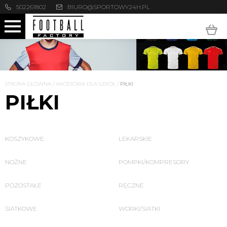
502261802
BIURO@SPORTOWY24H.PL
STRONA GŁÓWNA
/
AKCESORIA DLA SZKÓŁ
/
PIŁKI
PIŁKI
KOSZYKOWE
LEKARSKIE
NOŻNE
POMPKI/KOMPRESORY
POZOSTAŁE
RĘCZNE
SIATKOWE
WORKI/SIATKI