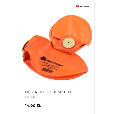
DĘTKA DO PIŁEK METEOR WENTYLOWANA Z KOŁNIERZEM 3 35 MM 50 G 16456
D0416
14,00 ZŁ