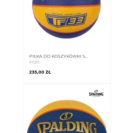
PIŁKA DO KOSZYKÓWKI SPALDING OFFICIAL TF-33 ŻÓŁTO-NIEBIESKA 76862Z
P1551
235,00 ZŁ