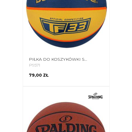
PIŁKA DO KOSZYKÓWKI SPALDING OFFICIAL TF-33 ŻÓŁTO-NIEBIESKA 84352Z
P9571
79,00 ZŁ