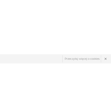
×
Przeczytaj więcej o cookies
ZNAJDŹ NAS: