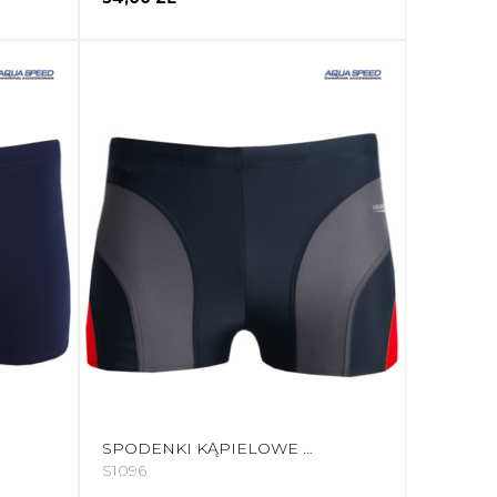
SPODENKI KĄPIELOWE MĘSKIE AQUA-SPEED SASHA SZARO CZERWONE 336 2407
S1096