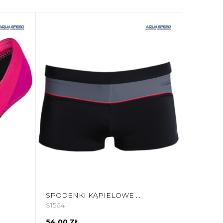
SPODENKI KĄPIELOWE MĘSKIE AQUA-SPEED GRANT CZARNO SZARE 13 410
S1564
54,00 ZŁ