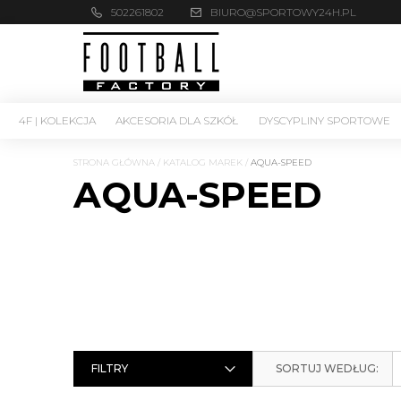
502261802
BIURO@SPORTOWY24H.PL
4F | KOLEKCJA
AKCESORIA DLA SZKÓŁ
DYSCYPLINY SPORTOWE
STRONA GŁÓWNA
/
KATALOG MAREK
/
AQUA-SPEED
AQUA-SPEED
FILTRY
SORTUJ WEDŁUG: