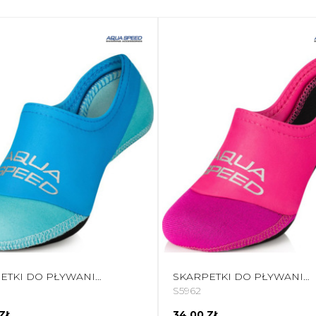
SKARPETKI DO PŁYWANIA AQUA-SPEED NEO KOL.02
SKARPETKI DO PŁYWANIA AQUA-SPEED NEO KOL.33
S5962
ZŁ
34,00 ZŁ