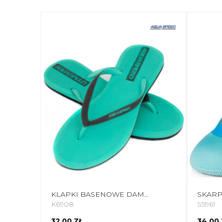
KLAPKI BASENOWE DAMSKIE AQUA-SPEED GENOA KOL.01
K6908
S5961
32,00 ZŁ
34,00 