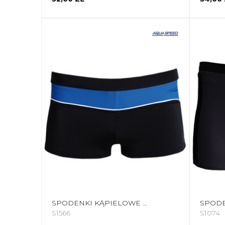
SPODENKI KĄPIELOWE MĘSKIE AQUA-SPEED GRANT GRANATOWE 42 410
S1566
S1074