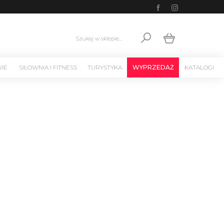
Szukaj w sklepie...
WIE
SIŁOWNIA I FITNESS
TURYSTYKA
WYPRZEDAŻ
KATALOGI