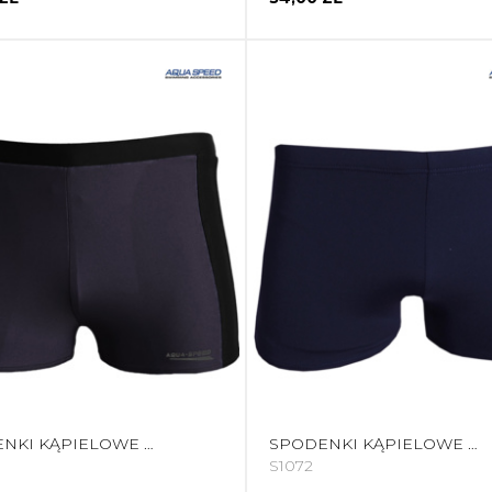
SPODENKI KĄPIELOWE MĘSKIE AQUA-SPEED JASON SZARO CZARNO ZIELONE 138 3214
SPODENKI KĄPIELOWE MĘSKIE AQUA-SPEED PATRICK GRANATOWE 04 2855
S1072