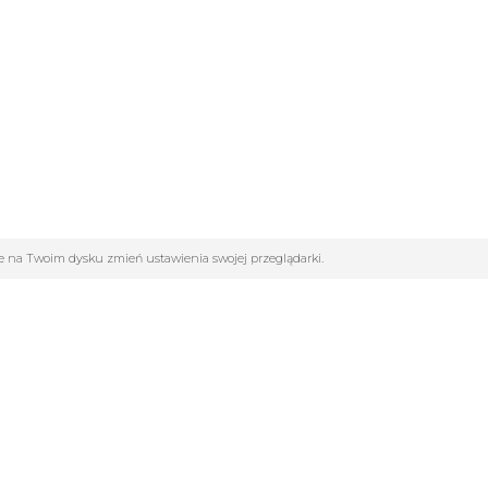
ane na Twoim dysku zmień ustawienia swojej przeglądarki.
GORIE
INFOLINIA: