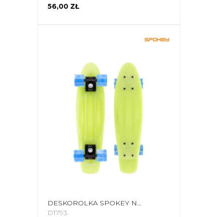
56,00 ZŁ
DESKOROLKA SPOKEY NEO ZIELONA 944590
D1793