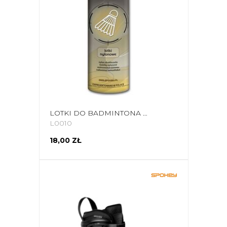
LOTKI DO BADMINTONA PLASTIKOWE SPOKEY 6SZT AIR TEC 83431
L0010
18,00 ZŁ