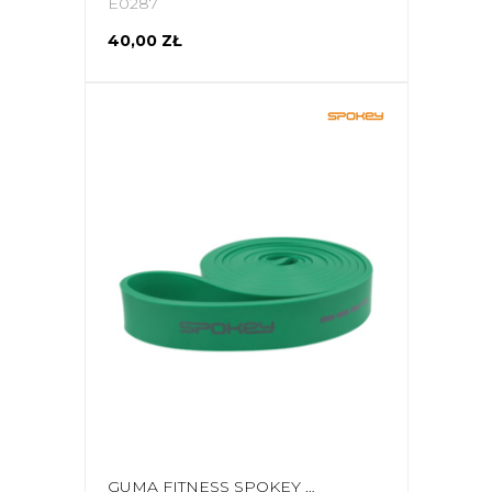
E0287
40,00 ZŁ
GUMA FITNESS SPOKEY POWER HARD GN ZIELONA 941953