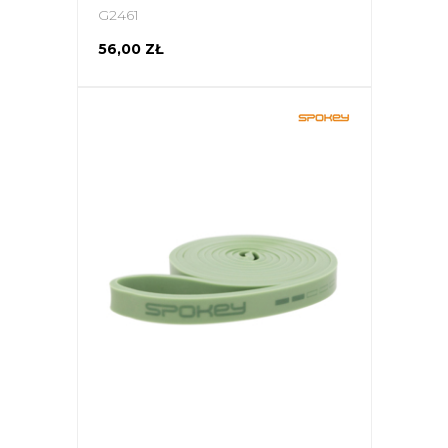
G2461
56,00 ZŁ