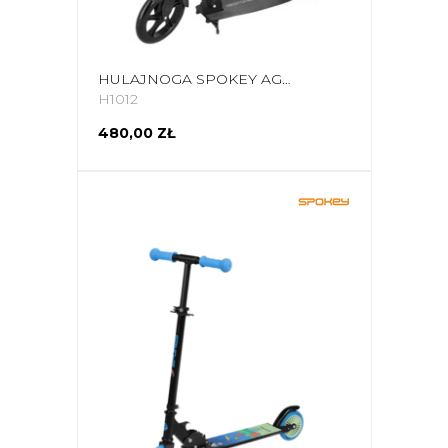
HULAJNOGA SPOKEY AGENT 200 MM CZARNA 929389
H1012
480,00 ZŁ