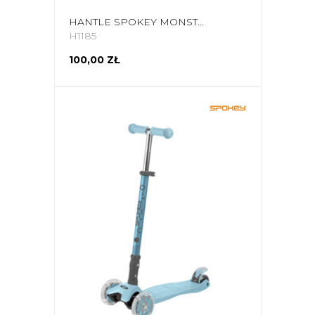
HANTLE SPOKEY MONSTER 2X6 KG CZARNE 943623
H1185
100,00 ZŁ