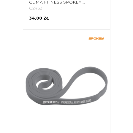
GUMA FITNESS SPOKEY POWER LIGHT GN JASNOZIELONA 941957
G2462
34,00 ZŁ