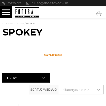
502261802
BIURO@SPORTOWY24H.PL
STRONA GŁÓWNA
/
SPOKEY
SPOKEY
FILTRY
SORTUJ WEDŁUG: