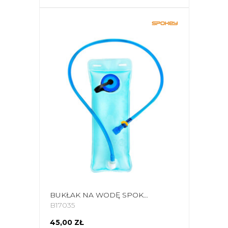
BUKŁAK NA WODĘ SPOKEY OASIS NIEBIESKI 928543
B17035
45,00 ZŁ