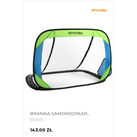
BRAMKA SAMOROZKŁADAJĄCA SPOKEY GOALKEEPER II 2SZT. 923495
B11601
143,00 ZŁ