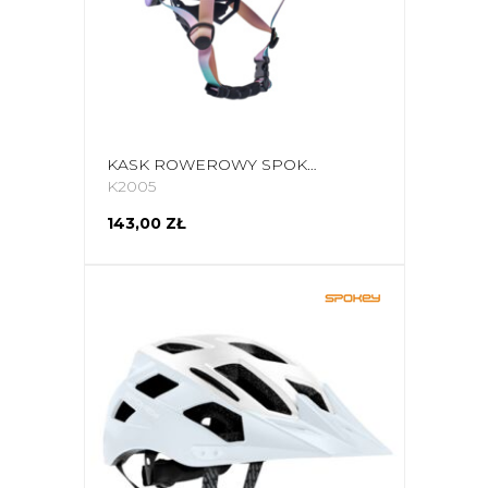
KASK ROWEROWY SPOKEY PUMPTRACK 48-52 CM FIOLETOWY 944779
K2005
143,00 ZŁ