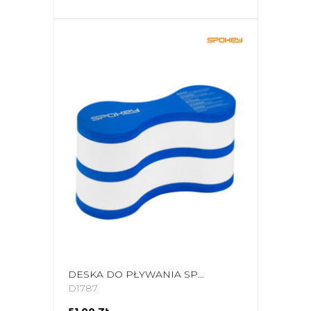
DESKA DO PŁYWANIA SPOKEY ASTON 8MKA 946131
D1787