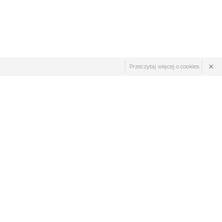
×
Przeczytaj więcej o cookies
ZNAJDŹ NAS: