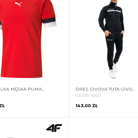
KOSZULKA MĘSKA PUMA TEAMRISE JERSEY CZERWONA 704932 01
DRES GIVOVA TUTA GIVOVA ONE CZARNO-BIAŁY TT012 1003
G0339-1003
ZŁ
143,00 ZŁ