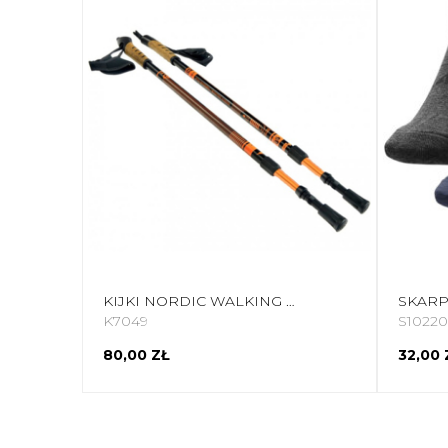
KIJKI NORDIC WALKING PACER BJORN POMARAŃCZOWY 2 CZĘŚCIOWY
K7049
S10220
80,00 ZŁ
32,00 