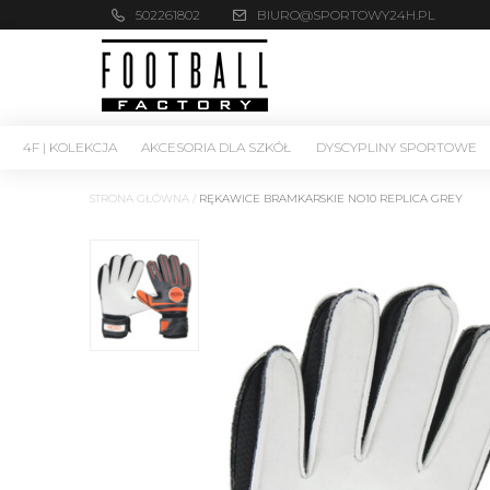
502261802
BIURO@SPORTOWY24H.PL
4F | KOLEKCJA
AKCESORIA DLA SZKÓŁ
DYSCYPLINY SPORTOWE
STRONA GŁÓWNA
/
RĘKAWICE BRAMKARSKIE NO10 REPLICA GREY