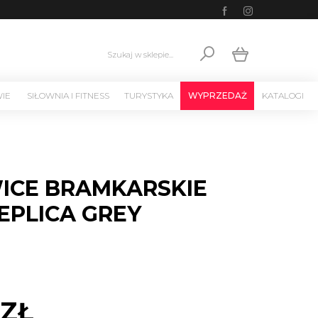
Szukaj w sklepie...
WIE
SIŁOWNIA I FITNESS
TURYSTYKA
WYPRZEDAŻ
KATALOGI
ICE BRAMKARSKIE
EPLICA GREY
 ZŁ