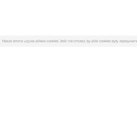
Nasza strona używa plików cookies. Jeśli nie chcesz, by pliki cookies były zapisyw
OBSŁUGA KLIENTA
KATE
O firmie
4F | Kolek
Regulamin
Akcesoria 
Kontakt
Dyscyplin
Zwroty i reklamacje
Katalog 