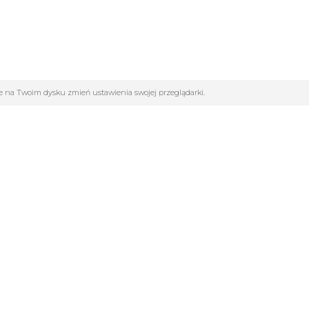
ane na Twoim dysku zmień ustawienia swojej przeglądarki.
GORIE
INFOLINIA:
502261802
cja
dla szkół
Pon-Pt : 9.00 - 17.00
y Sportowe
Sob : 9.00 - 13.00
marek
biuro@sportowy24h.pl