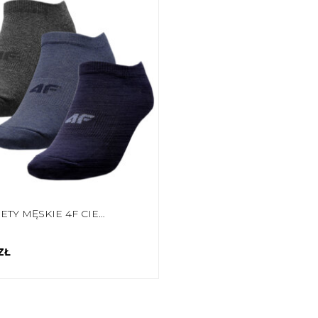
SKARPETY MĘSKIE 4F CIEMNY GRANAT, GRANAT MELANŻ H4L22 SOM003 30M+31M+24
ZŁ