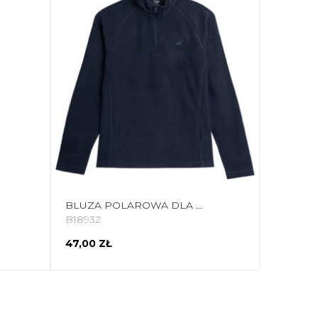
BLUZA POLAROWA DLA DZIEWCZYNKI 4F GRANATOWA HJZ21 JBIDP001 31S
B18932
47,00 ZŁ