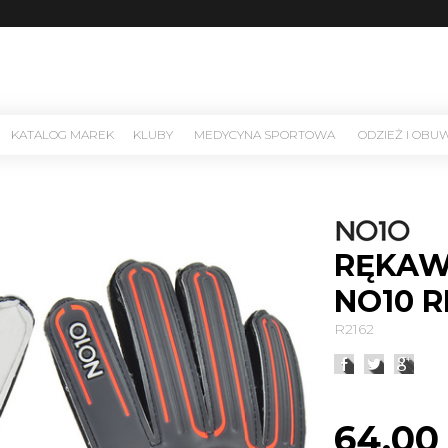
KATALOG MAREK
KLUBY
MEDYCYNA SPORTOWA
ODZIEŻ I OBU
RĘKAW
NO10 R
R2162
64,00