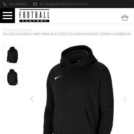
502261802
BIURO@SPORTOWY24H.PL
STRONA GŁÓWNA
/
BLUZA DLA DZIECI NIKE PARK 20 FLEECE PULLOVER HOODIE CZARNE CW6896 010