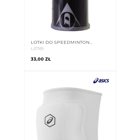
LOTKI DO SPEEDMINTONA DUNLOP ŻÓLTO-CZERWONE 762092
L0769
33,00 ZŁ