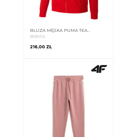
BLUZA MĘSKA PUMA TEAMGOAL 23 CASUALS HOODED JACKET CZERWONA 656708 01
B18992
216,00 ZŁ