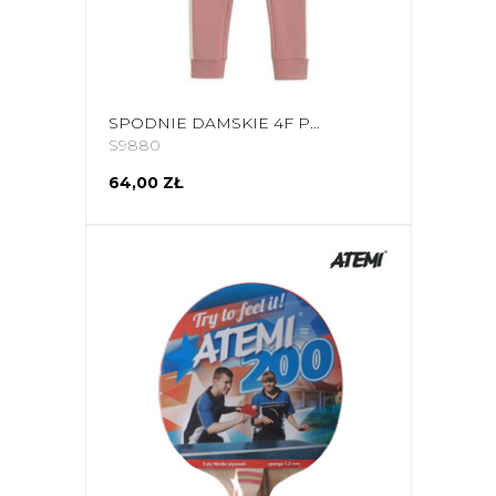
SPODNIE DAMSKIE 4F PUDROWY KORAL H4Z21 SPDD013 65S
S9880
64,00 ZŁ