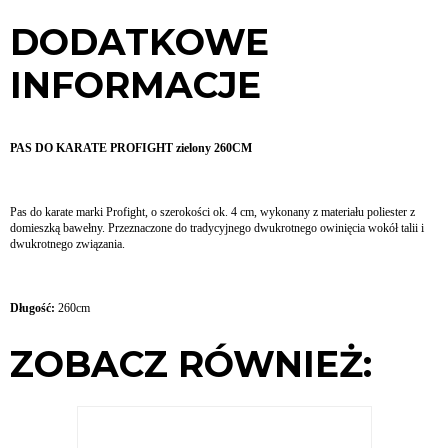
DODATKOWE
INFORMACJE
PAS DO KARATE PROFIGHT zielony 260CM
Pas do karate marki Profight, o szerokości ok. 4 cm, wykonany z materiału poliester z
domieszką bawełny. Przeznaczone do tradycyjnego dwukrotnego owinięcia wokół talii i
dwukrotnego związania.
Długość:
260cm
ZOBACZ RÓWNIEŻ: