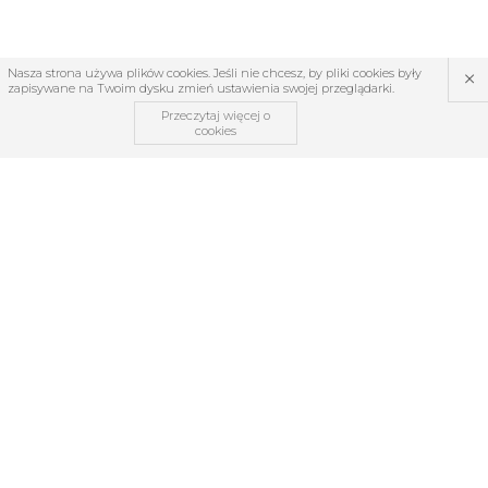
×
Nasza strona używa plików cookies. Jeśli nie chcesz, by pliki cookies były
zapisywane na Twoim dysku zmień ustawienia swojej przeglądarki.
Przeczytaj więcej o
cookies
OBSŁUGA KLIENTA
O firmie
Regulamin
Kontakt
Zwroty i reklamacje