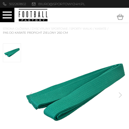
502261802
BIURO@SPORTOWY24H.PL
STRONA GŁÓWNA
/
DYSCYPLINY SPORTOWE
/
SPORTY WALKI
/
KARATE
/
PAS DO KARATE PROFIGHT ZIELONY 260 CM