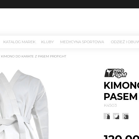
KATALOG MAREK
KLUBY
MEDYCYNA SPORTOWA
ODZIEŻ I OBU
/
KIMONO DO KARATE Z PASEM PROFIGHT
KIMON
PASEM
K4503