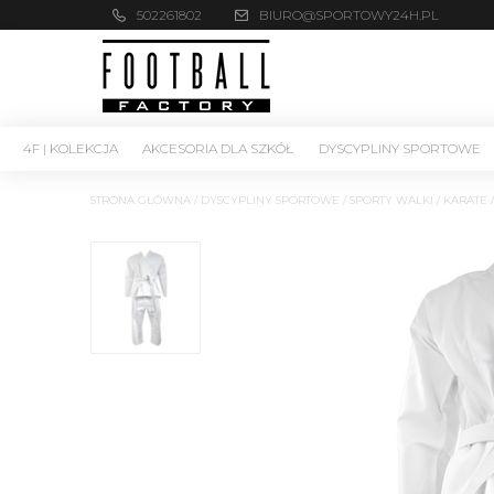
502261802
BIURO@SPORTOWY24H.PL
4F | KOLEKCJA
AKCESORIA DLA SZKÓŁ
DYSCYPLINY SPORTOWE
STRONA GŁÓWNA
/
DYSCYPLINY SPORTOWE
/
SPORTY WALKI
/
KARATE