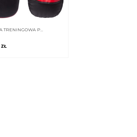
TARCZA TRENINGOWA PROSTA EVOLUTION CZARNO-CZERWONA TT-240
 ZŁ