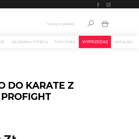
Szukaj w sklepie...
WIE
SIŁOWNIA I FITNESS
TURYSTYKA
WYPRZEDAŻ
KATALOGI
O DO KARATE Z
 PROFIGHT