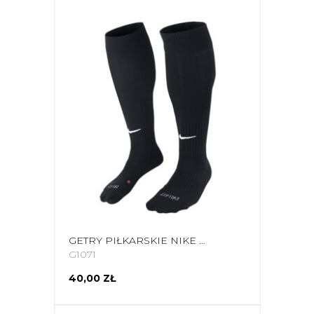
GETRY PIŁKARSKIE NIKE CLASSIC II CUSH OTC CZARNE SX5728 010 /394386 010
G1071
40,00 ZŁ