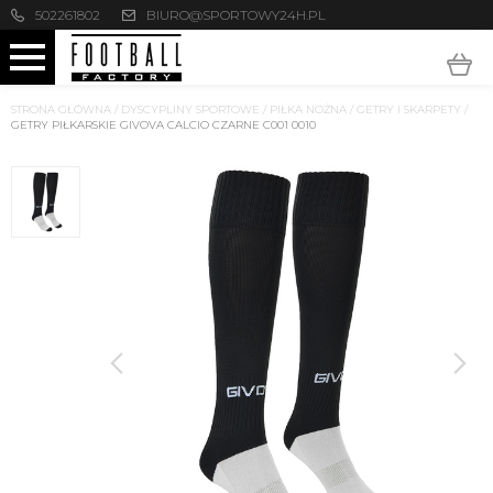
502261802
BIURO@SPORTOWY24H.PL
STRONA GŁÓWNA
/
DYSCYPLINY SPORTOWE
/
PIŁKA NOŻNA
/
GETRY I SKARPETY
/
GETRY PIŁKARSKIE GIVOVA CALCIO CZARNE C001 0010