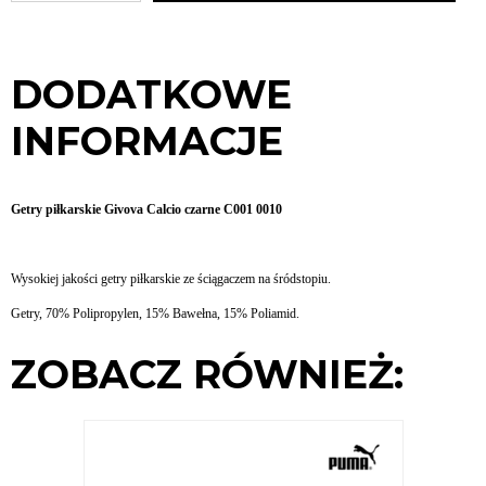
DODATKOWE
INFORMACJE
Getry piłkarskie Givova Calcio czarne C001 0010
Wysokiej jakości getry piłkarskie ze ściągaczem na śródstopiu.
Getry, 70% Polipropylen, 15% Bawełna, 15% Poliamid.
ZOBACZ RÓWNIEŻ: