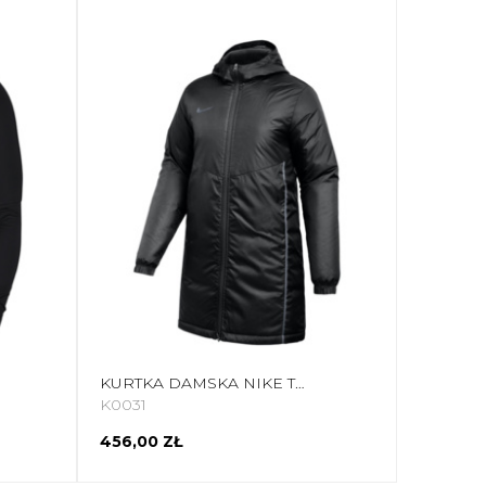
KURTKA DAMSKA NIKE THERMA-FIT PARK 26 CZARNA HM7280 010
K0031
456,00 ZŁ