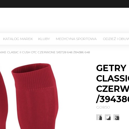
KATALOG MAREK
KLUBY
MEDYCYNA SPORTOWA
ODZIEŻ I OBU
NIKE CLASSIC II CUSH OTC CZERWONE SX5728 648 /394386 648
GETRY 
CLASSI
CZERW
/39438
G0850