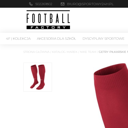
502261802
BIURO@SPORTOWY24H.PL
4F | KOLEKCJA
AKCESORIA DLA SZKÓŁ
DYSCYPLINY SPORTOWE
STRONA GŁÓWNA
/
KATALOG MAREK
/
NIKE TEAM
/
GETRY PIŁKARSKIE 