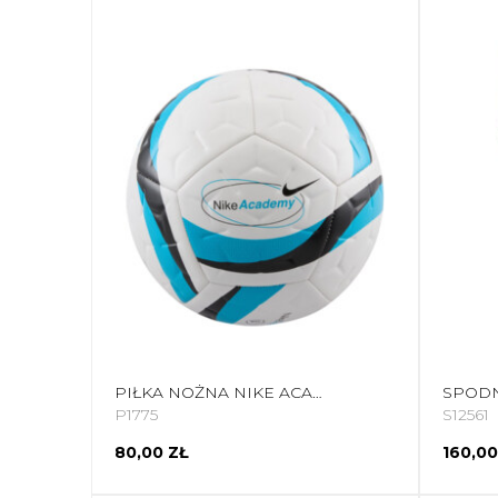
PIŁKA NOŻNA NIKE ACADEMY TEAM 25 BIAŁO-NIEBIESKA HV4387 101
P1775
S12561
80,00 ZŁ
160,00