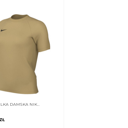
KOSZULKA DAMSKA NIKE DRI-FIT PARK VIII ZŁOTA HV8178 729
ZŁ