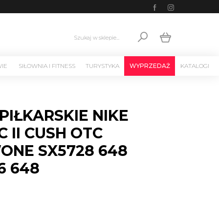
Szukaj w sklepie...
WIE
SIŁOWNIA I FITNESS
TURYSTYKA
WYPRZEDAŻ
KATALOGI
PIŁKARSKIE NIKE
C II CUSH OTC
ONE SX5728 648
6 648