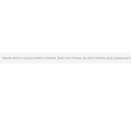
Nasza strona używa plików cookies. Jeśli nie chcesz, by pliki cookies były zapisyw
OBSŁUGA KLIENTA
KATE
O firmie
4F | Kolek