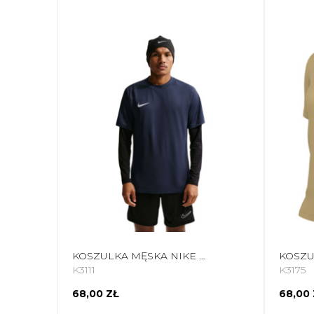
KOSZULKA MĘSKA NIKE DRI-FIT PARK VIII GRANATOWA HV8173 410
K3111
K3175
68,00 ZŁ
68,00 