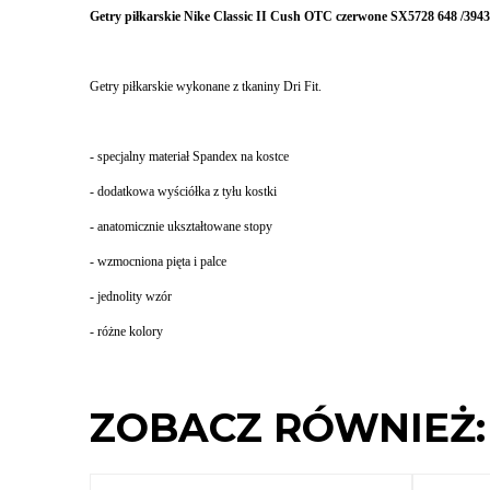
Getry piłkarskie Nike Classic II Cush OTC czerwone SX5728 648 /394
Getry piłkarskie wykonane z tkaniny Dri Fit.
- specjalny materiał Spandex na kostce
- dodatkowa wyściółka z tyłu kostki
- anatomicznie ukształtowane stopy
- wzmocniona pięta i palce
- jednolity wzór
- różne kolory
ZOBACZ RÓWNIEŻ: