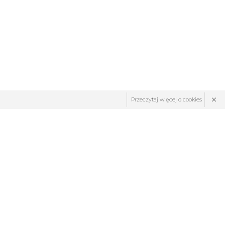
×
Przeczytaj więcej o cookies
ZNAJDŹ NAS: