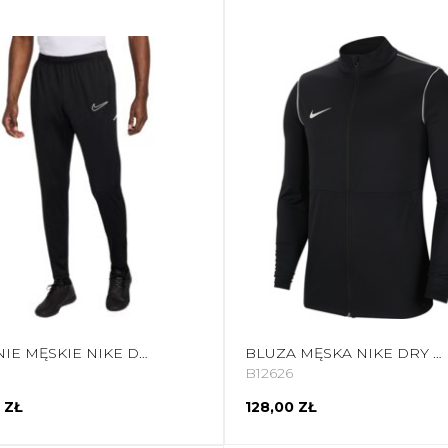
SPODNIE MĘSKIE NIKE DRI-FIT ACADEMY 25 CZARNE FZ9805 010
BLUZA MĘSKA NIKE DRY PARK 20 TRK JKT K CZARNA BV6885 010
B12626
 ZŁ
128,00 ZŁ