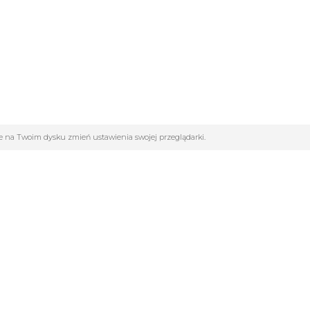
ane na Twoim dysku zmień ustawienia swojej przeglądarki.
GORIE
INFOLINIA:
502261802
cja