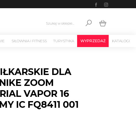
Szukaj w sklepie...
WIE
SIŁOWNIA I FITNESS
TURYSTYKA
WYPRZEDAŻ
KATALOGI
IŁKARSKIE DLA
 NIKE ZOOM
RIAL VAPOR 16
Y IC FQ8411 001