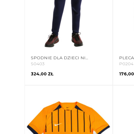
SPODNIE DLA DZIECI NIKE FC BARCELONA TECH FLEECE GRANATOWE II3728 498
S0403
P0204
324,00 ZŁ
176,00