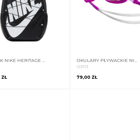
PLECAK NIKE HERITAGE SWEEP CZARNY IO8733 010
OKULARY PŁYWACKIE NIKE CHROME MIRROR FIOLETOWE NESSD125-560 OS
O3113
 ZŁ
79,00 ZŁ