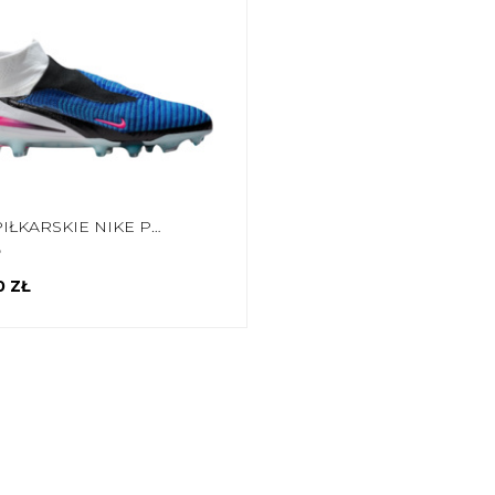
BUTY PIŁKARSKIE NIKE PHANTOM 6 HIGH ELITE FG HJ2147 446
8
0 ZŁ