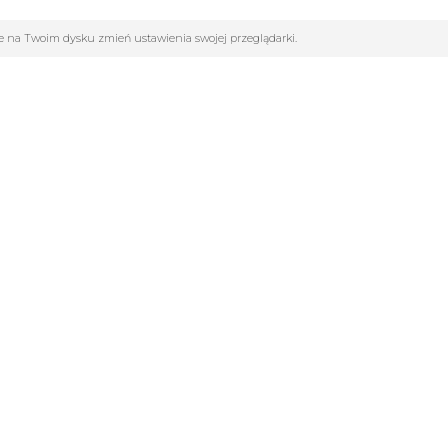
ane na Twoim dysku zmień ustawienia swojej przeglądarki.
GORIE
INFOLINIA:
502261802
cja
dla szkół
Pon-Pt : 9.00 - 17.00
y Sportowe
Sob : 9.00 - 13.00
marek
biuro@sportowy24h.pl
Football Factory
 sportowa
ul. Kopernika 10/12
Obuwie
42-200 Częstochowa
Fitness