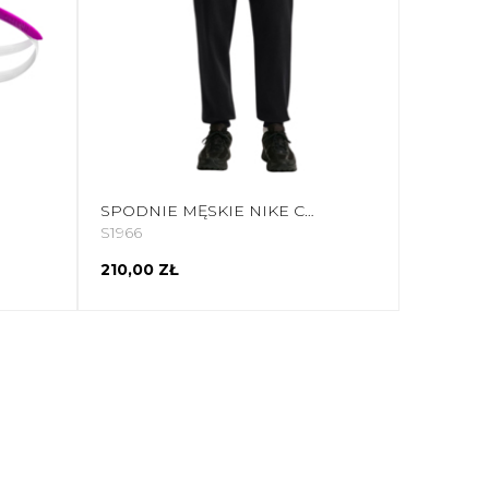
SPODNIE MĘSKIE NIKE CLUB KNIT JOGGER CZARNE FQ4330 010
S1966
210,00 ZŁ