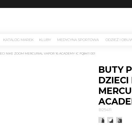
KATALOG MAREK
KLUBY
MEDYCYNA SPORTOWA
ODZIEŻ I OBU
IECI NIKE ZOOM MERCURIAL VAPOR 16 ACADEMY IC FQ8411 001
BUTY P
DZIECI
MERCU
ACADEM
B25411