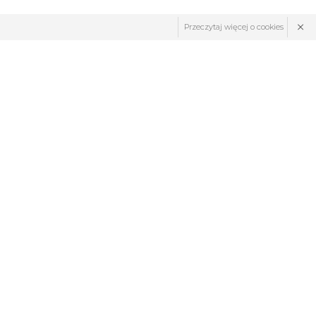
×
Przeczytaj więcej o cookies
ZNAJDŹ NAS: