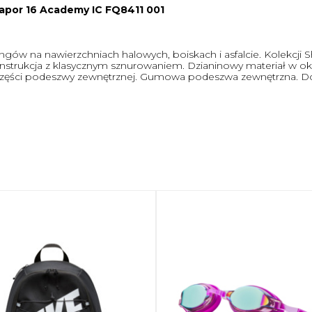
 Vapor 16 Academy IC FQ8411 001
ningów na nawierzchniach halowych, boiskach i asfalcie. Kolekcj
nstrukcja z klasycznym sznurowaniem. Dzianinowy materiał w oko
 części podeszwy zewnętrznej. Gumowa podeszwa zewnętrzna. 