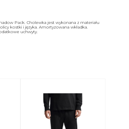
i Shadow Pack. Cholewka jest wykonana z materiału
licy kostki i języka. Amortyzowana wkładka.
Dodatkowe uchwyty.