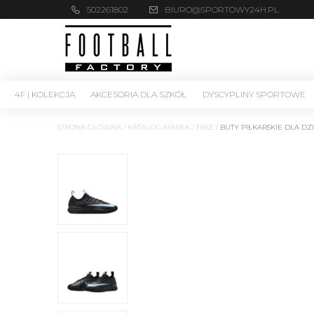
502261802
BIURO@SPORTOWY24H.PL
4F | KOLEKCJA
AKCESORIA DLA SZKÓŁ
DYSCYPLINY SPORTOWE
STRONA GŁÓWNA
/
KATALOG MAREK
/
NIKE
/
BUTY PIŁKARSKIE DLA DZ