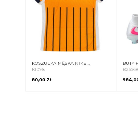
KOSZULKA MĘSKA NIKE DRI-FIT CIEMNOŻÓŁTO-CZARNA FD7752 739
K1098
B2656
80,00 ZŁ
984,0