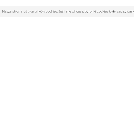
Nasza strona używa plików cookies. Jeśli nie chcesz, by pliki cookies były zapisyw
OBSŁUGA KLIENTA
KATE
O firmie
4F | Kolek
Regulamin
Akcesoria 
Kontakt
Dyscyplin
Zwroty i reklamacje
Katalog 
TABELE ROZMIARÓW
KLUBY
Medycyna
Odzież i 
Siłownia i 