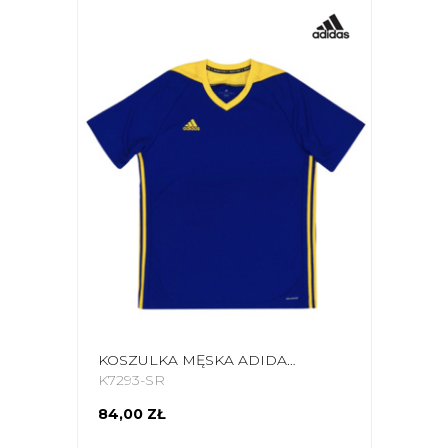
KOSZULKA MĘSKA ADIDAS MI TIRO 17 JERSEY NIEBIESKA BR6835
K7293-SR
84,00 ZŁ