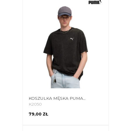
KOSZULKA MĘSKA PUMA ESS ELEVATED RELAXED WASH TEE CZARNA 688048 01
K2050
79,00 ZŁ