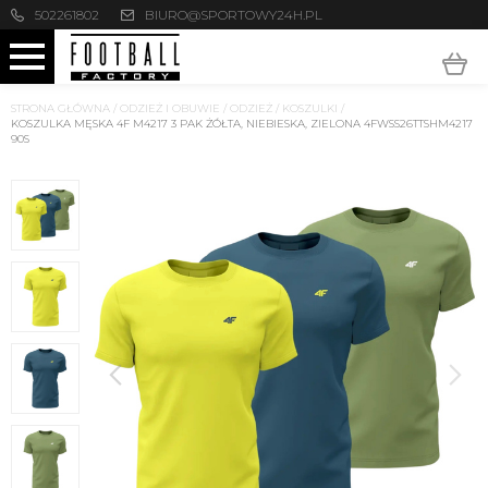
502261802
BIURO@SPORTOWY24H.PL
STRONA GŁÓWNA
/
ODZIEŻ I OBUWIE
/
ODZIEŻ
/
KOSZULKI
/
KOSZULKA MĘSKA 4F M4217 3 PAK ŻÓŁTA, NIEBIESKA, ZIELONA 4FWSS26TTSHM4217
90S