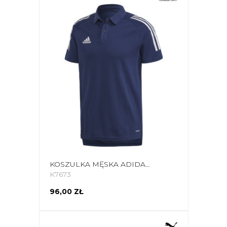
KOSZULKA MĘSKA ADIDAS CONDIVO 20 POLO GRANATOWO-BIAŁA ED9245
K7673
96,00 ZŁ