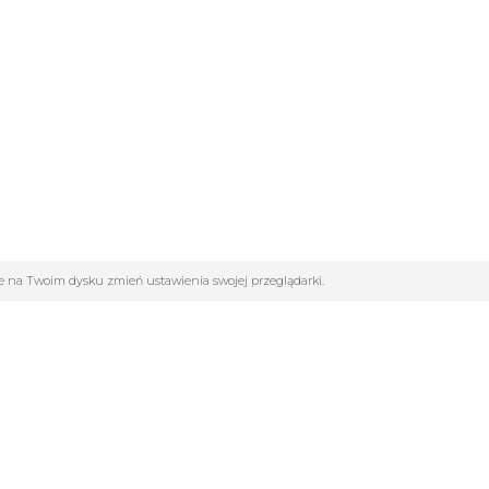
ane na Twoim dysku zmień ustawienia swojej przeglądarki.
GORIE
INFOLINIA: