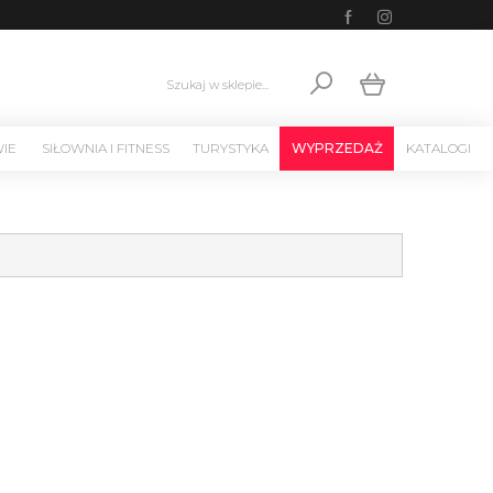
Szukaj w sklepie...
WIE
SIŁOWNIA I FITNESS
TURYSTYKA
WYPRZEDAŻ
KATALOGI