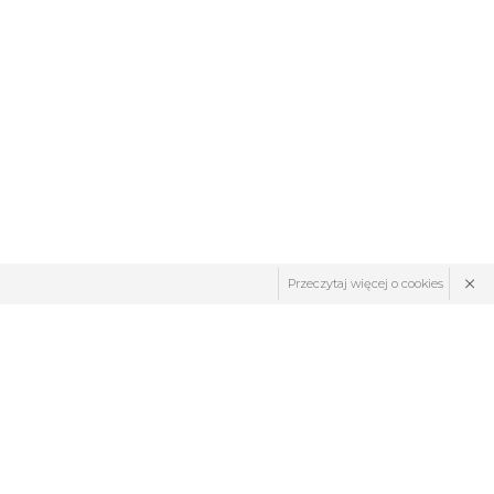
×
Przeczytaj więcej o cookies
ZNAJDŹ NAS: