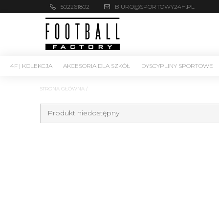
502261802
BIURO@SPORTOWY24H.PL
4F | KOLEKCJA
AKCESORIA DLA SZKÓŁ
DYSCYPLINY SPORTOWE
STRONA GŁÓWNA
/
Produkt niedostępny