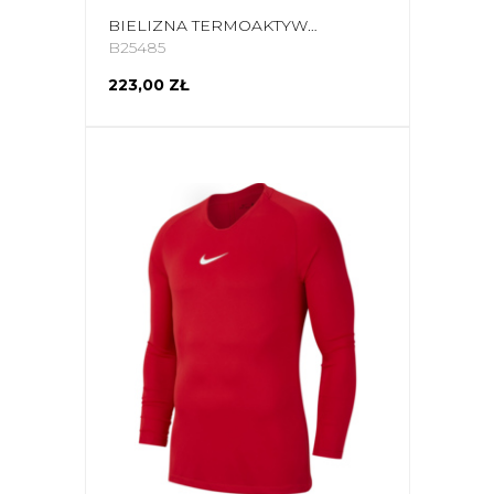
BIELIZNA TERMOAKTYWNA MĘSKA VIKING EIGER 2.0 CZARNO-SZARA 500-27-3361-0908
B25485
223,00 ZŁ