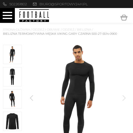
502261802
BIURO@SPORTOWY24H.PL
STRONA GŁÓWNA
/
ODZIEŻ I OBUWIE
/
ODZIEŻ
/
BIELIZNA
/
BIELIZNA TERMOAKTYWNA MĘSKA VIKING GARY CZARNA 500-27-5514-0900