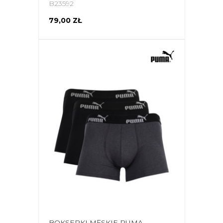
B23592
79,00 ZŁ
BOKSERKI MĘSKIE PUMA 3-PACK SZARE, CZARNE, 100003547 3730/002 020