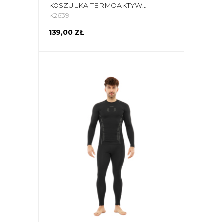
KOSZULKA TERMOAKTYWNA DAMSKA 4F F203 DENIM 4FWAW25USEAF203 32S
K2639
139,00 ZŁ