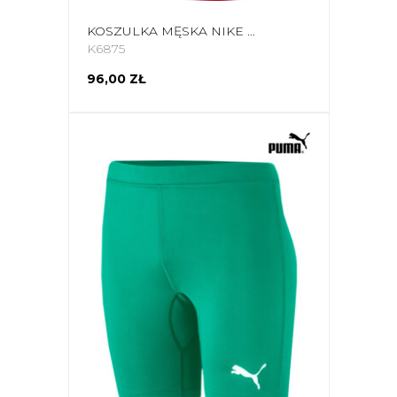
KOSZULKA MĘSKA NIKE DRY PARK FIRST LAYER JSY LS CZERWONA AV2609 657
K6875
96,00 ZŁ