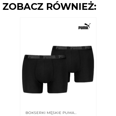
ZOBACZ RÓWNIEŻ:
BOKSERKI MĘSKIE PUMA EVERYDAY BASIC 2P CZARNE 938320 02