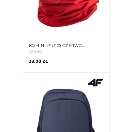
KOMIN 4F U125 CZERWONY 4FWAW25ABDAU125 62S
C4930
33,00 ZŁ