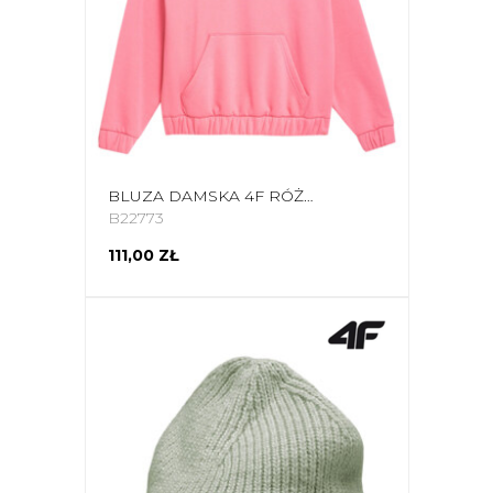
BLUZA DAMSKA 4F RÓŻOWA 4FSS23TSWSF255 54S
B22773
111,00 ZŁ