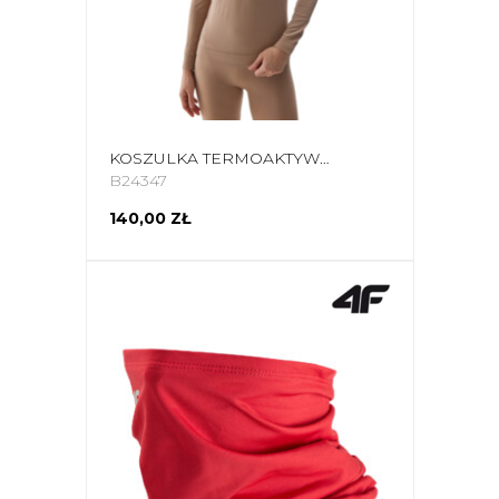
KOSZULKA TERMOAKTYWNA DAMSKA 4F F156 JASNY BRĄZ 4FWAW24USEAF156 82S
B24347
140,00 ZŁ