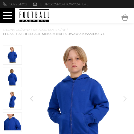
502261802
BIURO@SPORTOWY24H.PL
STRONA GŁÓWNA
/
KATALOG MAREK
/
4F
/
BLUZA DLA CHŁOPCA 4F M1944 KOBALT 4FJWAW25TSWSM1944 36S