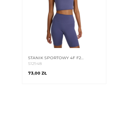
STANIK SPORTOWY 4F F225 CIEMNY GRANAT 4FWAW25USBAF225 30S
S12948
73,00 ZŁ