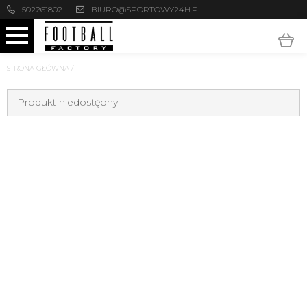
502261802
BIURO@SPORTOWY24H.PL
STRONA GŁÓWNA
/
Produkt niedostępny