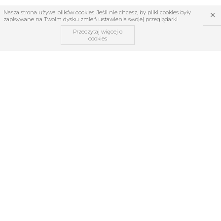
×
Nasza strona używa plików cookies. Jeśli nie chcesz, by pliki cookies były
zapisywane na Twoim dysku zmień ustawienia swojej przeglądarki.
Przeczytaj więcej o
cookies
OBSŁUGA KLIENTA
O firmie
Regulamin
Kontakt
Zwroty i reklamacje
TABELE ROZMIARÓW