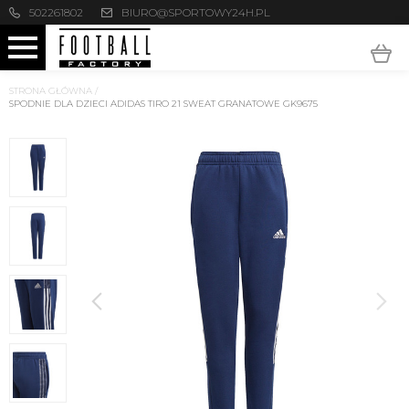
502261802
BIURO@SPORTOWY24H.PL
STRONA GŁÓWNA
/
SPODNIE DLA DZIECI ADIDAS TIRO 21 SWEAT GRANATOWE GK9675