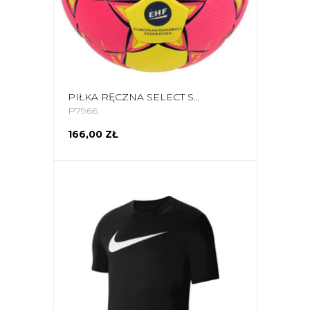
PIŁKA RĘCZNA SELECT SOLERA SENIOR 3 2018 RÓŻOWO-ŻÓŁTA 16254
P7966
166,00 ZŁ