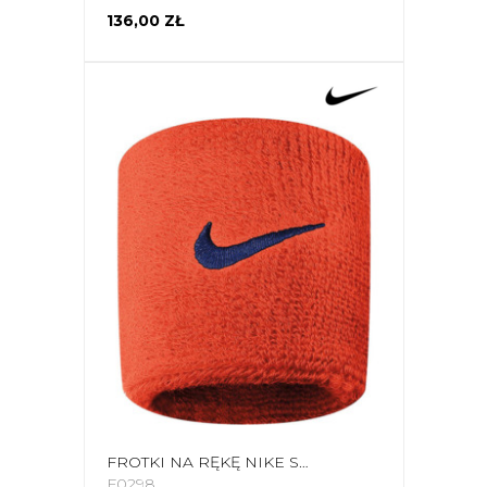
136,00 ZŁ
FROTKI NA RĘKĘ NIKE SWOOSH WRISTBANDS POMARAŃCZOWE N0001565804OS
F0298