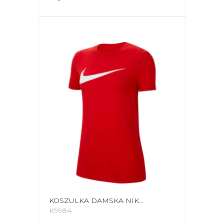
KOSZULKA DAMSKA NIKE DRI-FIT PARK 20 CZERWONA CW6967 657
K9984