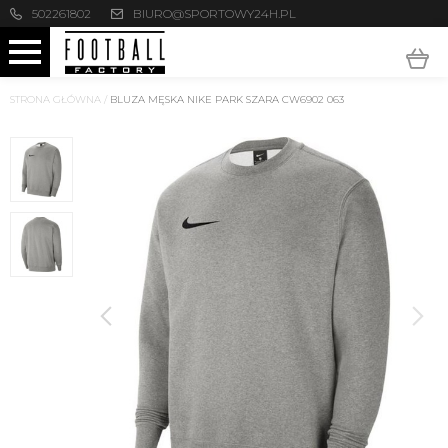
502261802
BIURO@SPORTOWY24H.PL
STRONA GŁÓWNA
/
BLUZA MĘSKA NIKE PARK SZARA CW6902 063