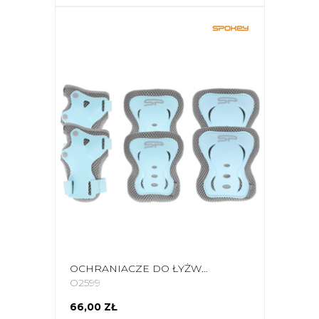
OCHRANIACZE DO ŁYŻWOROLEK SPOKEY SHIELD NIEBIESKKO-SZARE 940928-940929
O2599
66,00 ZŁ