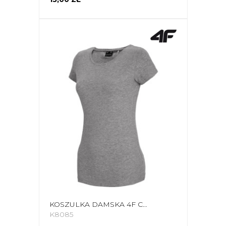
KOSZULKA DAMSKA 4F CHŁODNY JASNY SZARY MELANŻ NOSH4 TSD001 27M
K8085