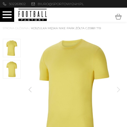
502261802
BIURO@SPORTOWY24H.PL
STRONA GŁÓWNA
/
KOSZULKA MĘSKA NIKE PARK ŻÓŁTA CZ0881 719