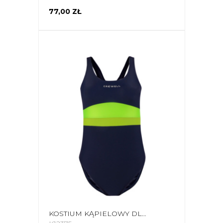
77,00 ZŁ
KOSTIUM KĄPIELOWY DLA DZIEWCZYNKI CROWELL SWAN KOL.02 GRANATOWO-LIMONKOWO-ZIELONY