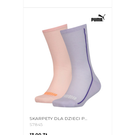
SKARPETY DLA DZIECI PUMA MESH SOCK 2 PARY FIOLETOWE, BRZOSKWINIOWE 907628 02
S7845
13,00 ZŁ