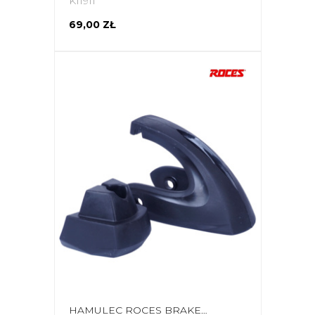
K11911
69,00 ZŁ
HAMULEC ROCES BRAKE JOOKEY KOMPLET DO ROZ.M/L CZARNY 20495