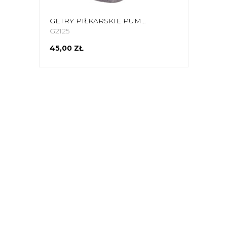
GETRY PIŁKARSKIE PUMA LIGA CORE SOCKS GRANATOWE 703441 06
G2125
45,00 ZŁ