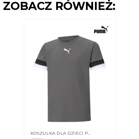
ZOBACZ RÓWNIEŻ:
KOSZULKA DLA DZIECI PUMA TEAMRISE JERSEY JR SZARA 704938 13