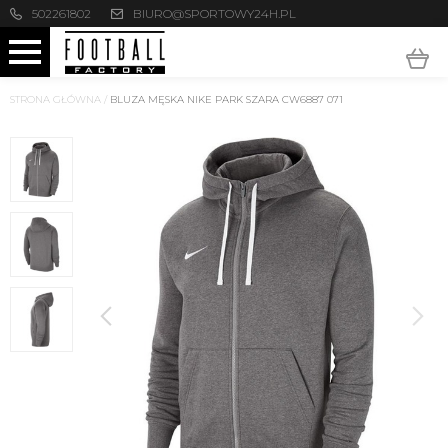
502261802
BIURO@SPORTOWY24H.PL
STRONA GŁÓWNA
/
BLUZA MĘSKA NIKE PARK SZARA CW6887 071