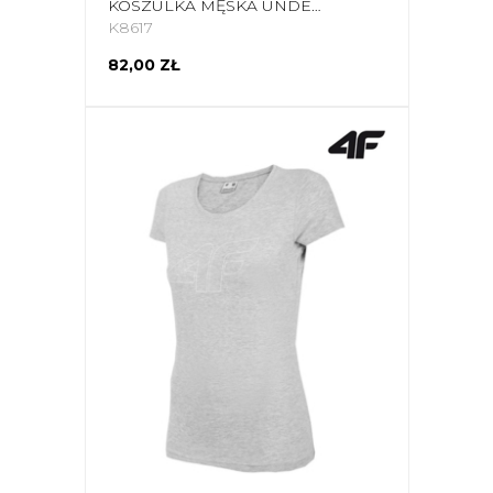
KOSZULKA MĘSKA UNDER ARMOUR GL FOUNDATION SS T GRANATOWA 1326849 408
K8617
82,00 ZŁ