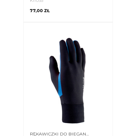
K11055
77,00 ZŁ
RĘKAWICZKI DO BIEGANIA VIKING RUNWAY MULTIFUNCTION CZARNO-NIEBIESKIE 140-18-2740-15