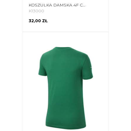
KOSZULKA DAMSKA 4F CHŁODNY JASNY SZARY MELANŻ H4L22 TSD353 27M
K13000
32,00 ZŁ