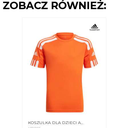
ZOBACZ RÓWNIEŻ:
KOSZULKA DLA DZIECI ADIDAS SQUADRA 21 JERSEY YOUTH POMARAŃCZOWA GN8089