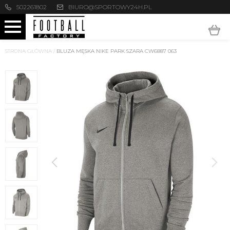
502261802
BIURO@SPORTOWY24H.PL
STRONA GŁÓWNA
/
BLUZA MĘSKA NIKE PARK SZARA CW6887 063