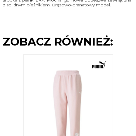
środka z pianki EVA. Mocna, gumowa podeszwa zewnętrzna
z solidnym bieżnikiem. Brązowo-granatowy model.
ZOBACZ RÓWNIEŻ: