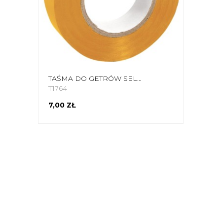
TAŚMA DO GETRÓW SELECT ŻÓŁTA 19 MM X 15 M 9297
T1764
7,00 ZŁ