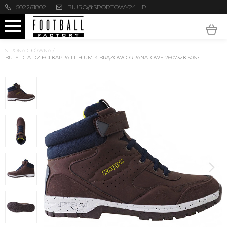
502261802
BIURO@SPORTOWY24H.PL
STRONA GŁÓWNA
/
BUTY DLA DZIECI KAPPA LITHIUM K BRĄZOWO-GRANATOWE 260732K 5067