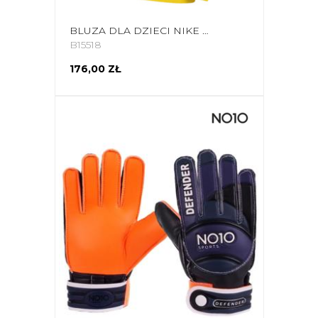
BLUZA DLA DZIECI NIKE PARK FLEECE PULLOVER HOODIE ŻÓŁTA CW6896 719
B15518
176,00 ZŁ