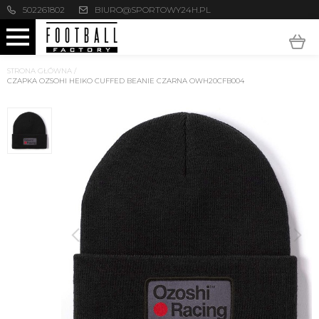
502261802
BIURO@SPORTOWY24H.PL
STRONA GŁÓWNA
/
CZAPKA OZSOHI HEIKO CUFFED BEANIE CZARNA OWH20CFB004