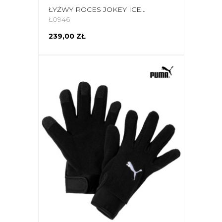
ŁYŻWY ROCES JOKEY ICE 3.0 BOY CZARNO-NIEBIESKIE 450707 01
Ł0946
239,00 ZŁ