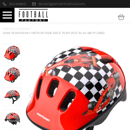
502261802
BIURO@SPORTOWY24H.PL
STRONA GŁÓWNA
/
KASK ROWEROWY METEOR KS06 RACE TEAM ROZ XS 44-48CM 24832