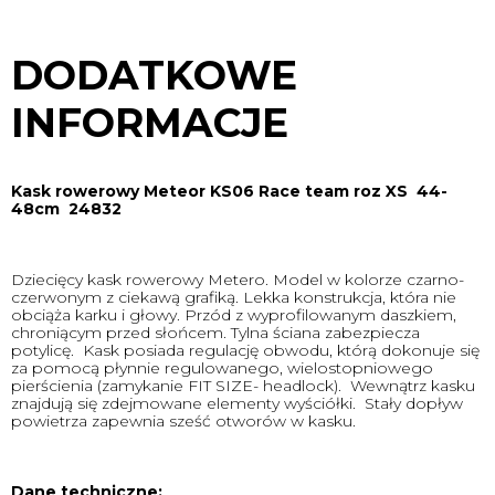
DODATKOWE
INFORMACJE
Kask rowerowy Meteor KS06 Race team roz XS 44-
48cm 24832
Dziecięcy kask rowerowy Metero. Model w kolorze czarno-
czerwonym z ciekawą grafiką. Lekka konstrukcja, która nie
obciąża karku i głowy. Przód z wyprofilowanym daszkiem,
chroniącym przed słońcem. Tylna ściana zabezpiecza
potylicę. Kask posiada regulację obwodu, którą dokonuje się
za pomocą płynnie regulowanego, wielostopniowego
pierścienia (zamykanie FIT SIZE- headlock). Wewnątrz kasku
znajdują się zdejmowane elementy wyściółki. Stały dopływ
powietrza zapewnia sześć otworów w kasku.
Dane techniczne: