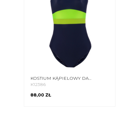
KOSTIUM KĄPIELOWY DAMSKI CROWELL KATIE KOL.02 GRANATOWO-LIMONKOWO-ZIELONY
K12386
88,00 ZŁ