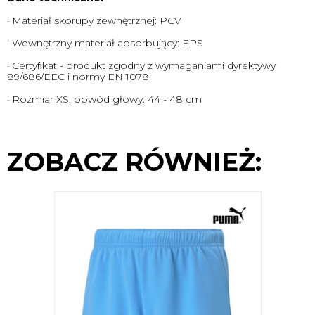
· Materiał skorupy zewnętrznej: PCV
· Wewnętrzny materiał absorbujący: EPS
· Certyﬁkat - produkt zgodny z wymaganiami dyrektywy
89/686/EEC i normy EN 1078
· Rozmiar XS, obwód głowy: 44 - 48 cm
ZOBACZ RÓWNIEŻ: