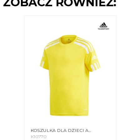
ZOBACZ RÓWNIEŻ:
KOSZULKA DLA DZIECI ADIDAS SQUADRA 21 JERSEY YOUTH ŻÓŁTA GN5744
K10770