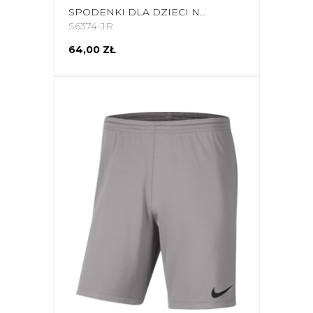
SPODENKI DLA DZIECI NIKE DRY PARK III NB K LIMONKOWE BV6865 702
S6374-JR
64,00 ZŁ