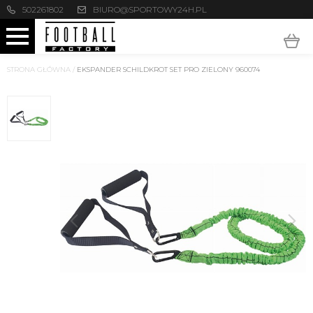
502261802
BIURO@SPORTOWY24H.PL
STRONA GŁÓWNA
/
EKSPANDER SCHILDKROT SET PRO ZIELONY 960074