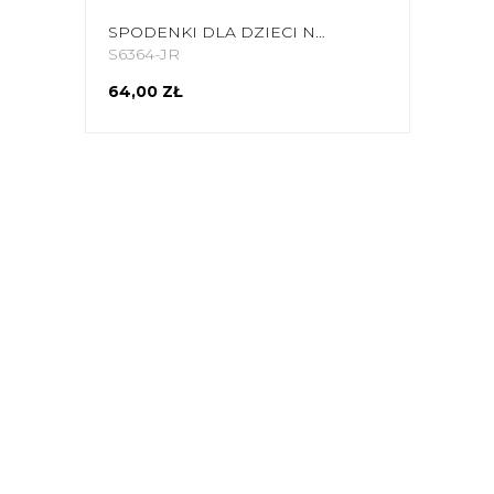
SPODENKI DLA DZIECI NIKE DRY PARK III NB K SZARE BV6865 017
S6364-JR
64,00 ZŁ