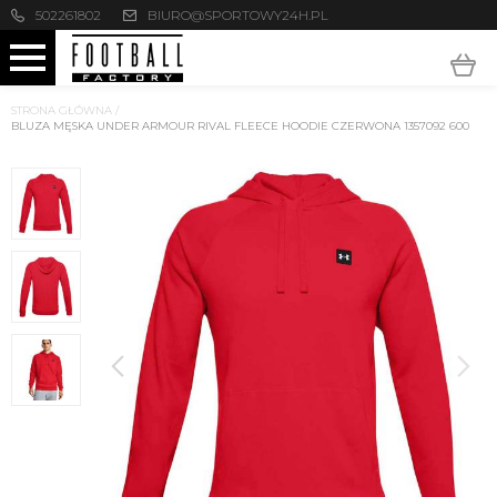
502261802
BIURO@SPORTOWY24H.PL
STRONA GŁÓWNA
/
BLUZA MĘSKA UNDER ARMOUR RIVAL FLEECE HOODIE CZERWONA 1357092 600