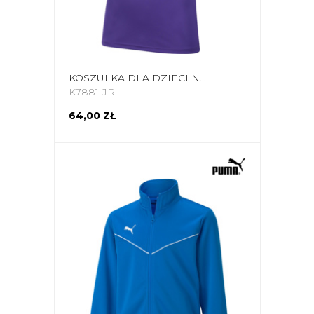
KOSZULKA DLA DZIECI NIKE DRY PARK VII JSY SS FIOLETOWA BV6741 547
K7881-JR
64,00 ZŁ