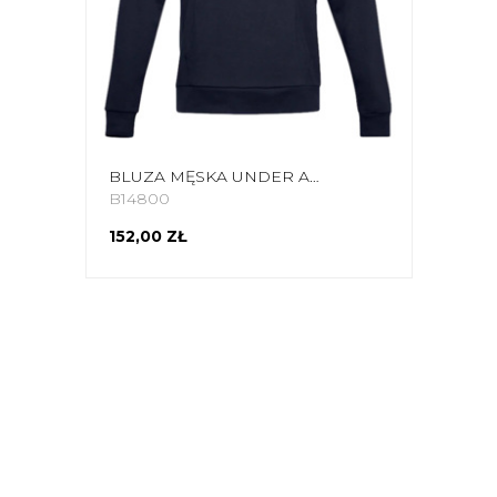
BLUZA MĘSKA UNDER ARMOUR RIVAL FLEECE BIG LOGO HD GRANATOWA 1357093 410
B14800
152,00 ZŁ