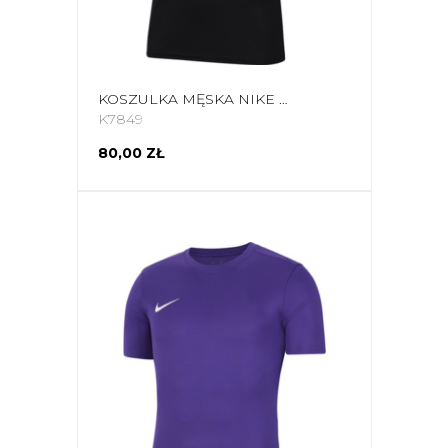
KOSZULKA MĘSKA NIKE DRY PARK VII JSY SS CZARNA BV6708 010
K7849
80,00 ZŁ