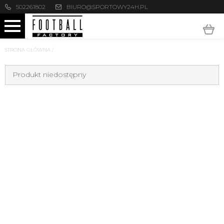
502261802
BIURO@SPORTOWY24H.PL
STRONA GŁÓWNA
/
Produkt niedostępny