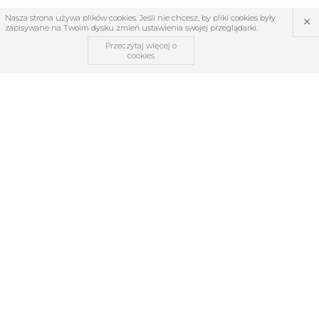
×
Nasza strona używa plików cookies. Jeśli nie chcesz, by pliki cookies były
zapisywane na Twoim dysku zmień ustawienia swojej przeglądarki.
Przeczytaj więcej o
cookies
OBSŁUGA KLIENTA
O firmie
Regulamin
Kontakt
Zwroty i reklamacje
TABELE ROZMIARÓW