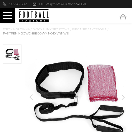
502261802
BIURO@SPORTOWY24H.PL
STRONA GŁÓWNA
/
DYSCYPLINY SPORTOWE
/
BIEGANIE
/
AKCESORIA
/
PAS TRENINGOWO-BIEGOWY NO10 VRT-WB