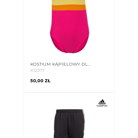
KOSTIUM KĄPIELOWY DLA DZIEWCZYNKI CROWELL SWAN KOL.04 RÓŻOWO-POMARAŃCZOWO-ŻÓŁTY
K12377
50,00 ZŁ