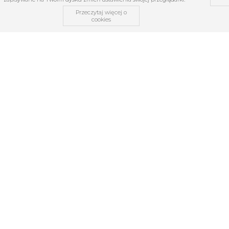
Przeczytaj więcej o
cookies
OBSŁUGA KLIENTA
O firmie
Regulamin
Kontakt
Zwroty i reklamacje
TABELE ROZMIARÓW
KATEGORIE