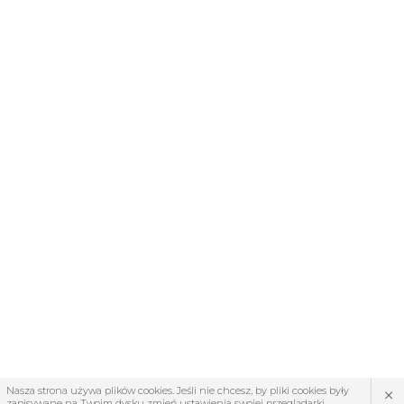
×
Nasza strona używa plików cookies. Jeśli nie chcesz, by pliki cookies były
zapisywane na Twoim dysku zmień ustawienia swojej przeglądarki.