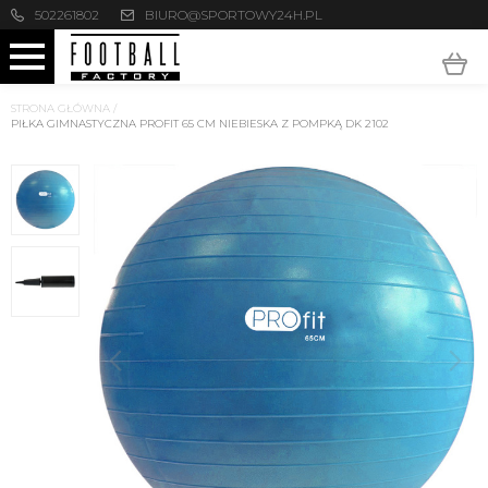
502261802
BIURO@SPORTOWY24H.PL
STRONA GŁÓWNA
/
PIŁKA GIMNASTYCZNA PROFIT 65 CM NIEBIESKA Z POMPKĄ DK 2102