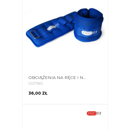
OBCIĄŻENIA NA RĘCE I NOGI PROFIT EVOLUTION 2X0,75KG NIEBIESKIE DK 3310
O0780
36,00 ZŁ