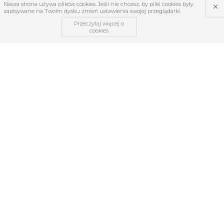
×
Nasza strona używa plików cookies. Jeśli nie chcesz, by pliki cookies były
zapisywane na Twoim dysku zmień ustawienia swojej przeglądarki.
Przeczytaj więcej o
cookies
OBSŁUGA KLIENTA
O firmie
Regulamin
Kontakt
Zwroty i reklamacje
TABELE ROZMIARÓW