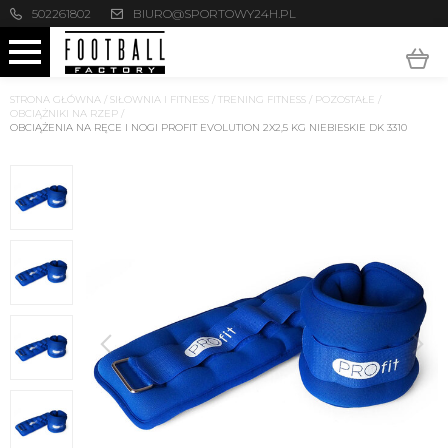
502261802
BIURO@SPORTOWY24H.PL
STRONA GŁÓWNA
/
SIŁOWNIA I FITNESS
/
TRENING FITNESS
/
POZOSTAŁE
/
OBCIĄŻNIKI NA RZEP
/
OBCIĄŻENIA NA RĘCE I NOGI PROFIT EVOLUTION 2X2,5 KG NIEBIESKIE DK 3310