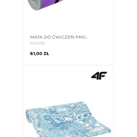
MATA DO ĆWICZEŃ PROFIT BODY AND SOUL 180X60X0,6CM FIOLETOWA DK 705-N
M0476
61,00 ZŁ