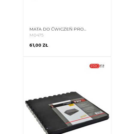
MATA DO ĆWICZEŃ PROFIT BODY AND SOUL 180X60X0,6CM CZARNA DK 705-N
M0475
61,00 ZŁ