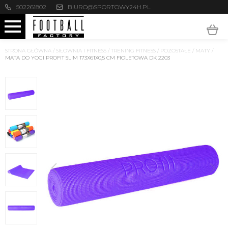
502261802
BIURO@SPORTOWY24H.PL
STRONA GŁÓWNA
/
SIŁOWNIA I FITNESS
/
TRENING FITNESS
/
POZOSTAŁE
/
MATY
/
MATA DO YOGI PROFIT SLIM 173X61X0,5 CM FIOLETOWA DK 2203