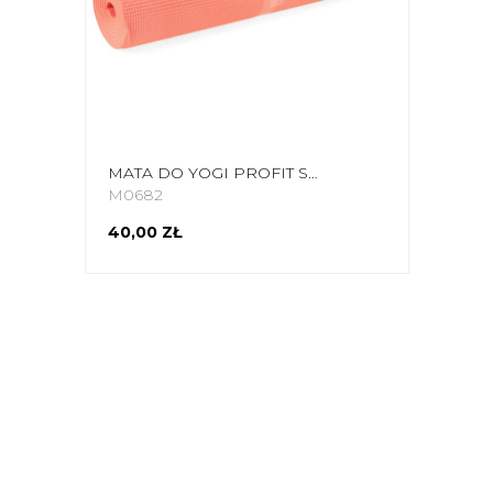
MATA DO YOGI PROFIT SLIM 173X61X0,5CM POMARAŃCZOWA DK 2203
M0682
40,00 ZŁ