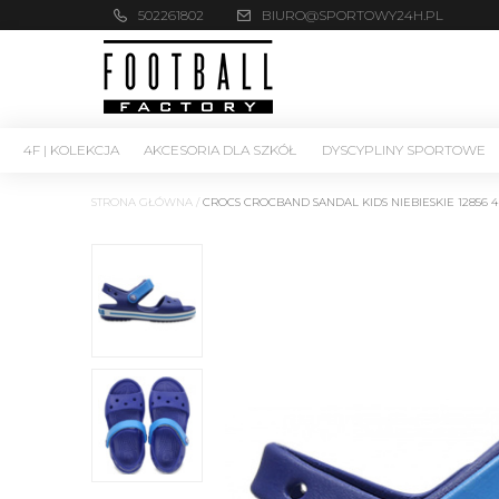
502261802
BIURO@SPORTOWY24H.PL
4F | KOLEKCJA
AKCESORIA DLA SZKÓŁ
DYSCYPLINY SPORTOWE
STRONA GŁÓWNA
/
CROCS CROCBAND SANDAL KIDS NIEBIESKIE 12856 