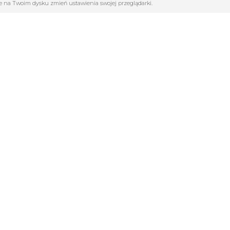
ane na Twoim dysku zmień ustawienia swojej przeglądarki.
GORIE
INFOLINIA:
502261802
cja
dla szkół
Pon-Pt : 9.00 - 17.00
y Sportowe
Sob : 9.00 - 13.00
marek
biuro@sportowy24h.pl
Football Factory
 sportowa
ul. Kopernika 10/12
Obuwie
42-200 Częstochowa
Fitness
aż