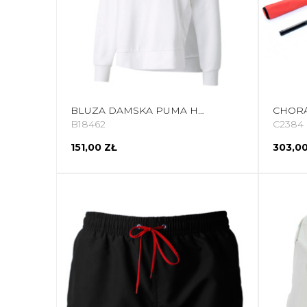
BLUZA DAMSKA PUMA HER HOODIE TR BIAŁA 589519 02
B18462
C2384
151,00 ZŁ
303,00