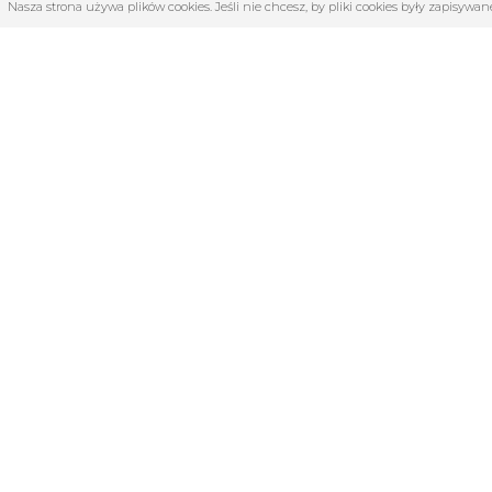
Nasza strona używa plików cookies. Jeśli nie chcesz, by pliki cookies były zapisyw
OBSŁUGA KLIENTA
KATE
O firmie
4F | Kolek
Regulamin
Akcesoria 
Kontakt
Dyscyplin
Zwroty i reklamacje
Katalog 
TABELE ROZMIARÓW
KLUBY
Medycyna
Odzież i 
Siłownia i 
Turystyka
Wyprzed