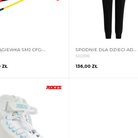
CHORĄGIEWKA SMJ CFG-111WB 4 SZT.
SPODNIE DLA DZIECI ADIDAS ENTRADA 22 SWEAT PANT CZARNE H57518
S10316
 ZŁ
136,00 ZŁ