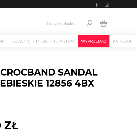
Szukaj w sklepie...
WIE
SIŁOWNIA I FITNESS
TURYSTYKA
WYPRZEDAŻ
KATALOGI
 CROCBAND SANDAL
IEBIESKIE 12856 4BX
0 ZŁ