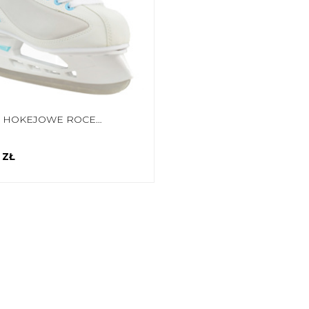
ŁYŻWY HOKEJOWE ROCES RSK 2 BIAŁE 450572 05
 ZŁ