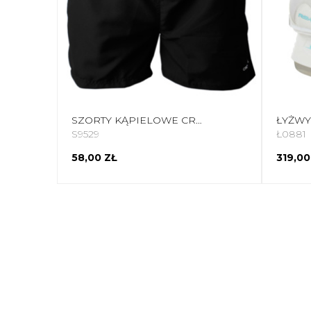
SZORTY KĄPIELOWE CROWELL 300/400 CZARNE
S9529
Ł0881
58,00 ZŁ
319,00