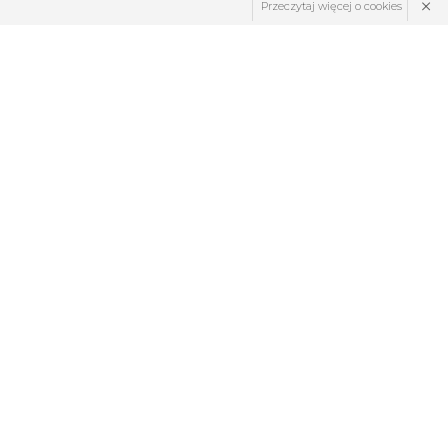
×
Przeczytaj więcej o cookies
ZNAJDŹ NAS: