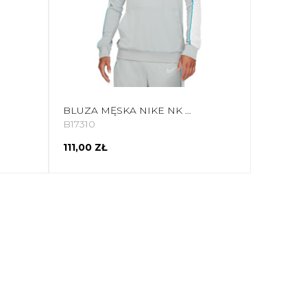
BLUZA MĘSKA NIKE NK DRY ACADEMY HOODIE PO FP JB SZARA CZ0966 019
B17310
111,00 ZŁ