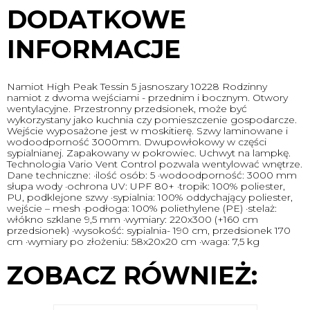
DODATKOWE
INFORMACJE
Namiot High Peak Tessin 5 jasnoszary 10228 Rodzinny
namiot z dwoma wejściami - przednim i bocznym. Otwory
wentylacyjne. Przestronny przedsionek, może być
wykorzystany jako kuchnia czy pomieszczenie gospodarcze.
Wejście wyposażone jest w moskitierę. Szwy laminowane i
wodoodporność 3000mm. Dwupowłokowy w części
sypialnianej. Zapakowany w pokrowiec. Uchwyt na lampkę.
Technologia Vario Vent Control pozwala wentylować wnętrze.
Dane techniczne: ·ilość osób: 5 ·wodoodporność: 3000 mm
słupa wody ·ochrona UV: UPF 80+ ·tropik: 100% poliester,
PU, podklejone szwy ·sypialnia: 100% oddychający poliester,
wejście – mesh ·podłoga: 100% poliethylene (PE) ·stelaż:
włókno szklane 9,5 mm ·wymiary: 220x300 (+160 cm
przedsionek) ·wysokość: sypialnia- 190 cm, przedsionek 170
cm ·wymiary po złożeniu: 58x20x20 cm ·waga: 7,5 kg
ZOBACZ RÓWNIEŻ: