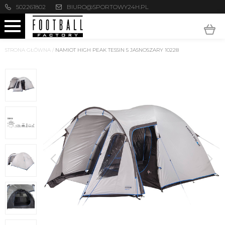
502261802
BIURO@SPORTOWY24H.PL
STRONA GŁÓWNA
/
NAMIOT HIGH PEAK TESSIN 5 JASNOSZARY 10228