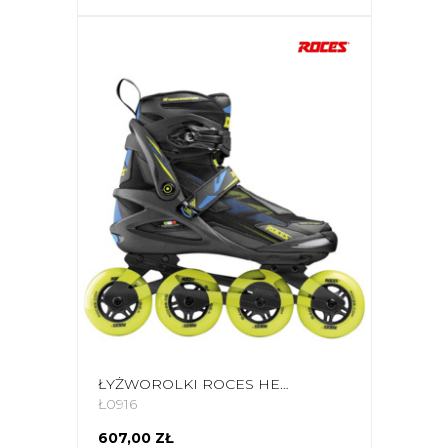
ŁYŻWOROLKI ROCES HELIUM II TIF CZARNO-ZIELONE 400871 01
Ł0916
607,00 ZŁ