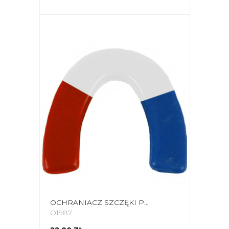
OCHRANIACZ SZCZĘKI POJEDYNCZY EVOLUTION 3 KOLORY OZ 020NBC
O1987