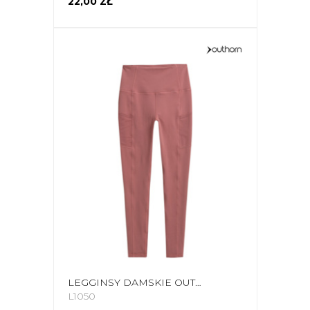
22,00 ZŁ
LEGGINSY DAMSKIE OUTHORN CIEMNY RÓŻ HOZ21 SPDF601 53S
L1050