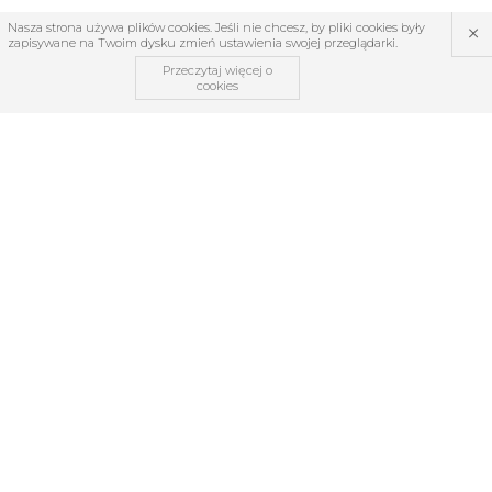
×
Nasza strona używa plików cookies. Jeśli nie chcesz, by pliki cookies były
zapisywane na Twoim dysku zmień ustawienia swojej przeglądarki.
Przeczytaj więcej o
cookies
OBSŁUGA KLIENTA
O firmie
Regulamin
Kontakt
Zwroty i reklamacje
TABELE ROZMIARÓW