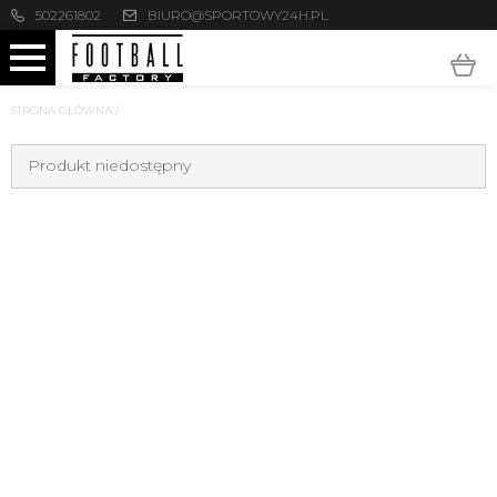
502261802
BIURO@SPORTOWY24H.PL
STRONA GŁÓWNA
/
Produkt niedostępny