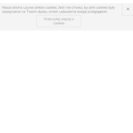
×
Nasza strona używa plików cookies. Jeśli nie chcesz, by pliki cookies były
zapisywane na Twoim dysku zmień ustawienia swojej przeglądarki.
Przeczytaj więcej o
cookies
OBSŁUGA KLIENTA
O firmie
Regulamin
Kontakt
Zwroty i reklamacje
TABELE ROZMIARÓW