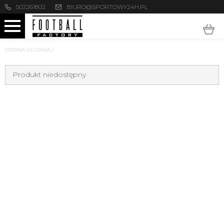
502261802
BIURO@SPORTOWY24H.PL
STRONA GŁÓWNA
/
Produkt niedostępny