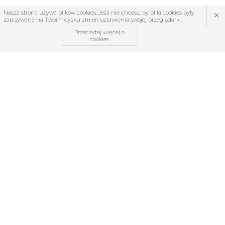
×
Nasza strona używa plików cookies. Jeśli nie chcesz, by pliki cookies były
zapisywane na Twoim dysku zmień ustawienia swojej przeglądarki.
Przeczytaj więcej o
cookies
OBSŁUGA KLIENTA
O firmie
Regulamin
Kontakt
Zwroty i reklamacje
TABELE ROZMIARÓW