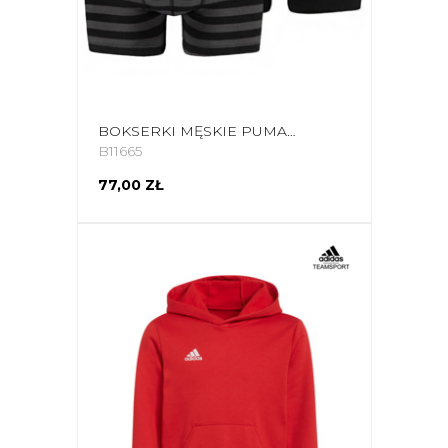
BOKSERKI MĘSKIE PUMA STRIPE 1515 BOXER 2P CZARNE 907433 03/591015001 200
B11665
77,00 ZŁ