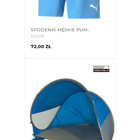
SPODENKI MĘSKIE PUMA TEAMRISE SHORT TEAM BŁĘKITNE 704942 18
S10251
72,00 ZŁ