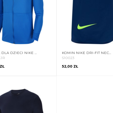
BLUZA DLA DZIECI NIKE DRY PARK 20 TRK JKT K JUNIOR NIEBIESKA BV6906 463
KOMIN NIKE DRI-FIT NECKWARMER WW GRANATOWY DC9161 492
-JR
S10023
 ZŁ
52,00 ZŁ