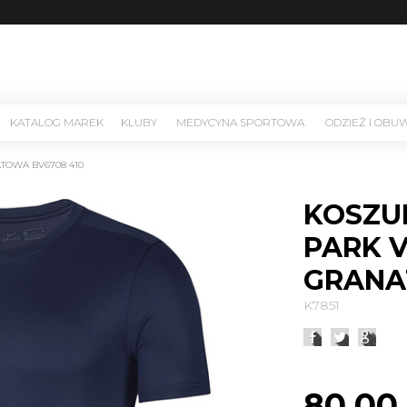
KATALOG MAREK
KLUBY
MEDYCYNA SPORTOWA
ODZIEŻ I OBU
ATOWA BV6708 410
KOSZU
PARK VI
GRANA
K7851
80,00