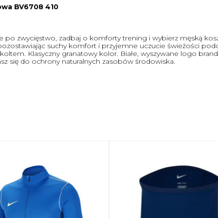
towa BV6708 410
 po zwycięstwo, zadbaj o komforty trening i wybierz męską koszu
ozostawiając suchy komfort i przyjemne uczucie świeżości podcza
ltem. Klasyczny granatowy kolor. Białe, wyszywane logo brandu 
niasz się do ochrony naturalnych zasobów środowiska.