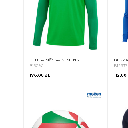
BLUZA MĘSKA NIKE NK DRI-FIT ACADEMY DRILL TOP K ZIELONA DH9230 329
B19390
B12637
176,00 ZŁ
112,00