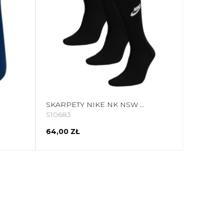
SKARPETY NIKE NK NSW EVERYDAY ESSENTIALS NS CZARNE DX5025 010
S10683
64,00 ZŁ