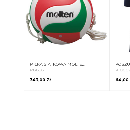
PIŁKA SIATKOWA MOLTEN Z GUMKĄ BIAŁO-CZERWONO-ZIELONA V5M9000 T
P8836
K1000
343,00 ZŁ
64,00