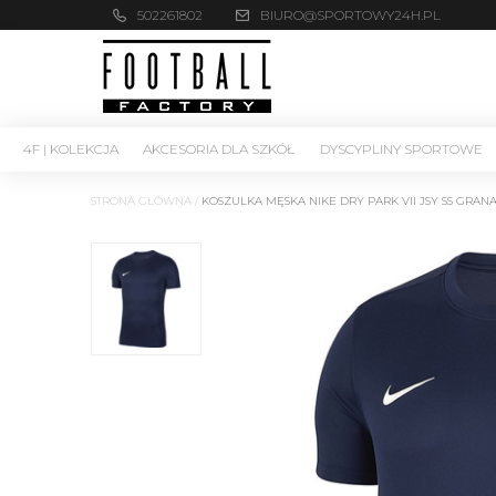
502261802
BIURO@SPORTOWY24H.PL
4F | KOLEKCJA
AKCESORIA DLA SZKÓŁ
DYSCYPLINY SPORTOWE
STRONA GŁÓWNA
/
KOSZULKA MĘSKA NIKE DRY PARK VII JSY SS GRAN