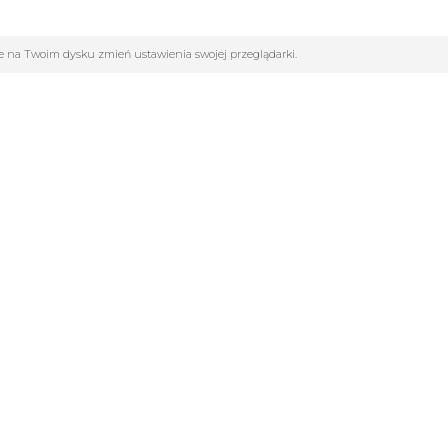
ane na Twoim dysku zmień ustawienia swojej przeglądarki.
GORIE
INFOLINIA:
502261802
cja
dla szkół
Pon-Pt : 9.00 - 17.00
y Sportowe
Sob : 9.00 - 13.00
marek
biuro@sportowy24h.pl
Football Factory
 sportowa
ul. Kopernika 10/12
Obuwie
42-200 Częstochowa
Fitness