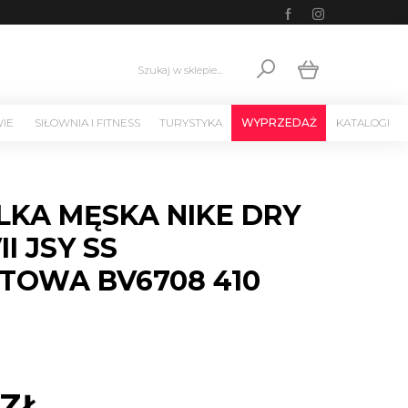
Szukaj w sklepie...
WIE
SIŁOWNIA I FITNESS
TURYSTYKA
WYPRZEDAŻ
KATALOGI
LKA MĘSKA NIKE DRY
I JSY SS
TOWA BV6708 410
 ZŁ