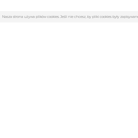
Nasza strona używa plików cookies. Jeśli nie chcesz, by pliki cookies były zapisyw
OBSŁUGA KLIENTA
KATE
O firmie
4F | Kolek
Regulamin
Akcesoria 
Kontakt
Dyscyplin
Zwroty i reklamacje
Katalog 
TABELE ROZMIARÓW
KLUBY
Medycyna
Odzież i 
Siłownia i 