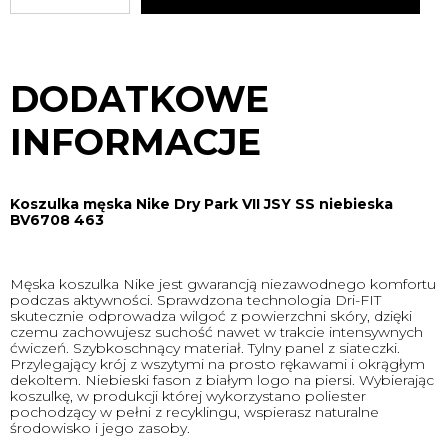
DODATKOWE
INFORMACJE
Koszulka męska Nike Dry Park VII JSY SS niebieska
BV6708 463
Męska koszulka Nike jest gwarancją niezawodnego komfortu
podczas aktywności. Sprawdzona technologia Dri-FIT
skutecznie odprowadza wilgoć z powierzchni skóry, dzięki
czemu zachowujesz suchość nawet w trakcie intensywnych
ćwiczeń. Szybkoschnący materiał. Tylny panel z siateczki.
Przylegający krój z wszytymi na prosto rękawami i okrągłym
dekoltem. Niebieski fason z białym logo na piersi. Wybierając
koszulkę, w produkcji której wykorzystano poliester
pochodzący w pełni z recyklingu, wspierasz naturalne
środowisko i jego zasoby.