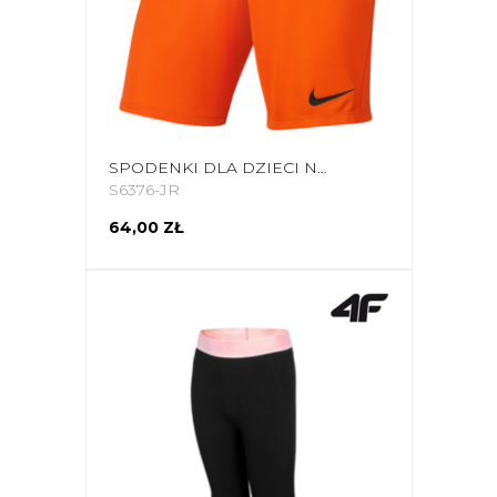
SPODENKI DLA DZIECI NIKE DRY PARK III NB K POMARAŃCZOWE BV6865 819
S6376-JR
64,00 ZŁ