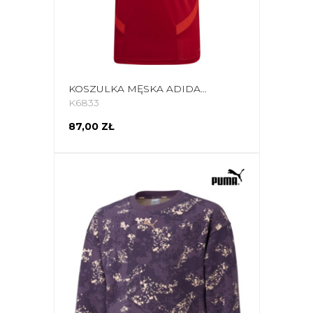
KOSZULKA MĘSKA ADIDAS TIRO 19 TRAINING JERSEY CZERWONA D95944
K6833
87,00 ZŁ