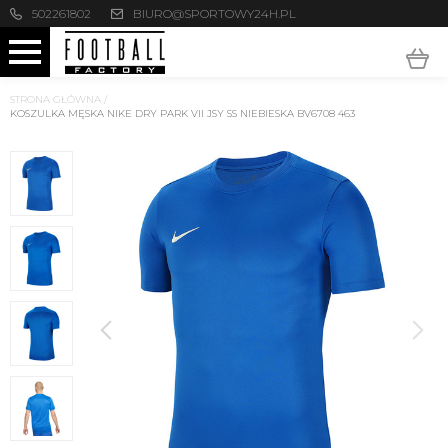
502261802
BIURO@SPORTOWY24H.PL
STRONA GŁÓWNA
/
KOSZULKA MĘSKA NIKE DRY PARK VII JSY SS NIEBIESKA BV6708 463