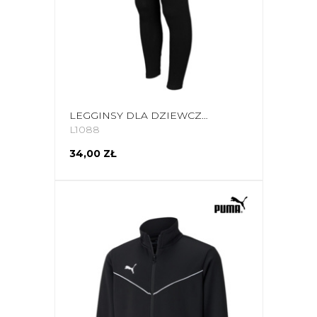
LEGGINSY DLA DZIEWCZYNKI 4F GŁĘBOKA CZERŃ HJL22 JLEG004 20 S
L1088
34,00 ZŁ