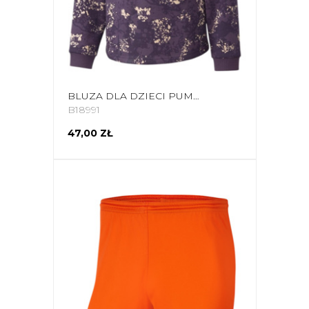
BLUZA DLA DZIECI PUMA ALPHA AOP CREW FL FIOLETOWA 589241 16
B18991
47,00 ZŁ