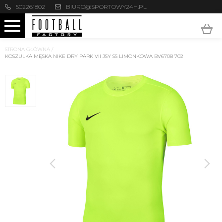
502261802
BIURO@SPORTOWY24H.PL
STRONA GŁÓWNA
/
KOSZULKA MĘSKA NIKE DRY PARK VII JSY SS LIMONKOWA BV6708 702