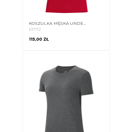
KOSZULKA MĘSKA UNDER ARMOUR TECH 2.0 SS TEE K/R CZERWONA 1326413 600
K11712
115,00 ZŁ