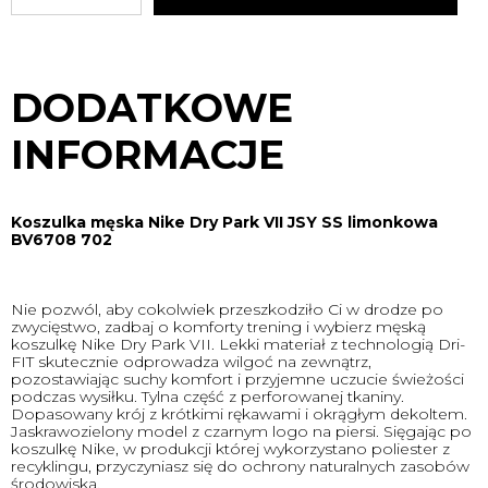
DODATKOWE
INFORMACJE
Koszulka męska Nike Dry Park VII JSY SS limonkowa
BV6708 702
Nie pozwól, aby cokolwiek przeszkodziło Ci w drodze po
zwycięstwo, zadbaj o komforty trening i wybierz męską
koszulkę Nike Dry Park VII. Lekki materiał z technologią Dri-
FIT skutecznie odprowadza wilgoć na zewnątrz,
pozostawiając suchy komfort i przyjemne uczucie świeżości
podczas wysiłku. Tylna część z perforowanej tkaniny.
Dopasowany krój z krótkimi rękawami i okrągłym dekoltem.
Jaskrawozielony model z czarnym logo na piersi. Sięgając po
koszulkę Nike, w produkcji której wykorzystano poliester z
recyklingu, przyczyniasz się do ochrony naturalnych zasobów
środowiska.