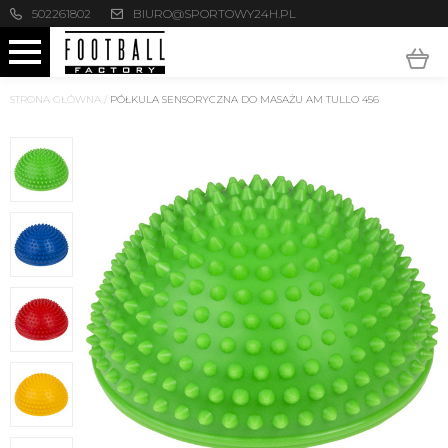
502261802
BIURO@SPORTOWY24H.PL
STRONA GŁÓWNA
/
PÓŁKULA SENSORYCZNA DO MASAŻU AM TULLO 456