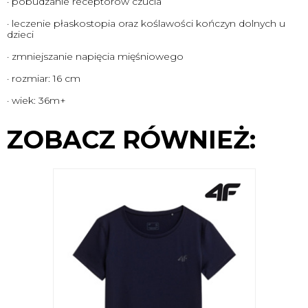
· pobudzanie receptorów czucia
· leczenie płaskostopia oraz koślawości kończyn dolnych u
dzieci
· zmniejszanie napięcia mięśniowego
· rozmiar: 16 cm
· wiek: 36m+
ZOBACZ RÓWNIEŻ: