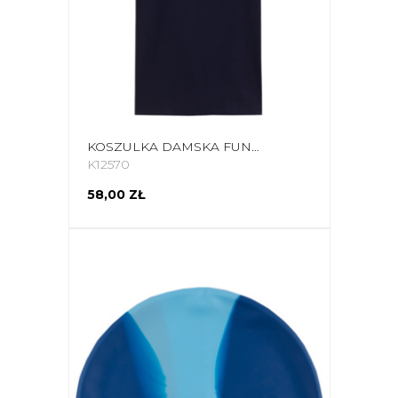
KOSZULKA DAMSKA FUNKCYJNA 4F GRANATOWA H4L22 TSDF352 31S
K12570
58,00 ZŁ