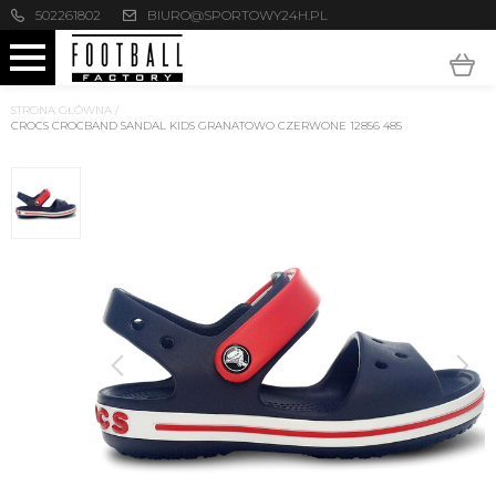
502261802
BIURO@SPORTOWY24H.PL
STRONA GŁÓWNA
/
CROCS CROCBAND SANDAL KIDS GRANATOWO CZERWONE 12856 485