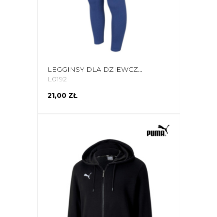
LEGGINSY DLA DZIEWCZYNKI 4F NIEBIESKIE HJL22 JLEG001 33S
L0192
21,00 ZŁ