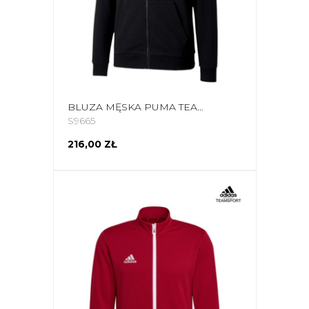
BLUZA MĘSKA PUMA TEAMGOAL 23 CAUSALS HOODED JACKED CZARNA 656708 03
S9665
216,00 ZŁ