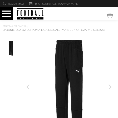
502261802
BIURO@SPORTOWY24H.PL
STRONA GŁÓWNA
/
SPODNIE DLA DZIECI PUMA LIGA CASUALS PANTS JUNIOR CZARNE 655635 03