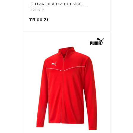
BLUZA DLA DZIECI NIKE NK DF ACADEMY 21 DRILL TOP BORDOWA CW6112 677
B20316
117,00 ZŁ