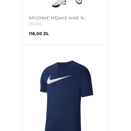
SPODNIE MĘSKIE NIKE NK DF ACADEMY TRK PANT KP FP JB SZARE CZ0971 019
S9056
116,00 ZŁ